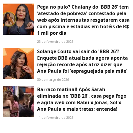
Pega no pulo? Chaiany do 'BBB 26' tem
'atestado de pobreza' contestado pela
web após internautas resgatarem casa
com piscina e estadias em hotéis de R$
1 mil por dia
23 de fevereiro de 2026
Solange Couto vai sair do 'BBB 26'?
Enquete BBB atualizada agora aponta
rejeição recorde após atriz dizer que
Ana Paula foi 'espraguejada pela mãe'
30 de março de 2026
Barraco matinal! Após Sarah
eliminada no 'BBB 26', casa pega fogo
e agita web com Babu x Jonas, Sol x
Ana Paula e mais tretas; entenda!
11 de fevereiro de 2026