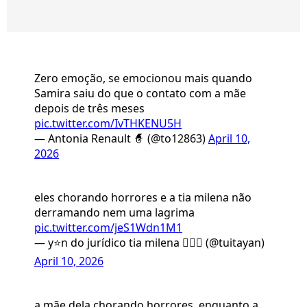
Zero emoção, se emocionou mais quando
Samira saiu do que o contato com a mãe
depois de três meses
pic.twitter.com/IvTHKENU5H
— Antonia Renault 🧙 (@to12863)
April 10,
2026
eles chorando horrores e a tia milena não
derramando nem uma lagrima
pic.twitter.com/jeS1Wdn1M1
— y⭐️n do jurídico tia milena ✊🏾🍴 (@tuitayan)
April 10, 2026
a mãe dela chorando horrores, enquanto a