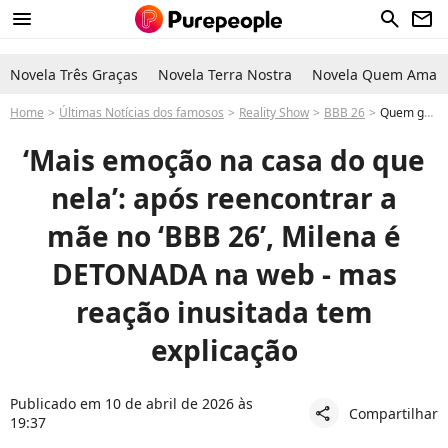
menu
search
newsletter
Novela Três Graças
Novela Terra Nostra
Novela Quem Ama C
Home
Últimas Notícias dos famosos
Reality Show
BBB 26
Quem ganhou Prova do Anjo hoje no BBB 26 Milena reencontra a mãe Neide e não chora enquanto Jordana e Ana Paula se emocionam público detona reação
‘Mais emoção na casa do que
nela’: após reencontrar a
mãe no ‘BBB 26’, Milena é
DETONADA na web - mas
reação inusitada tem
explicação
Publicado em 10 de abril de 2026 às
Compartilhar
share
19:37