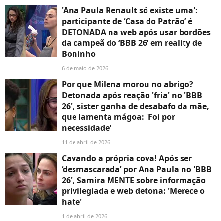
'Ana Paula Renault só existe uma':
participante de ‘Casa do Patrão’ é
DETONADA na web após usar bordões
da campeã do ‘BBB 26’ em reality de
Boninho
6 de maio de 2026
Por que Milena morou no abrigo?
Detonada após reação 'fria' no 'BBB
26', sister ganha de desabafo da mãe,
que lamenta mágoa: 'Foi por
necessidade'
11 de abril de 2026
Cavando a própria cova! Após ser
‘desmascarada’ por Ana Paula no 'BBB
26', Samira MENTE sobre informação
privilegiada e web detona: 'Merece o
hate'
1 de abril de 2026