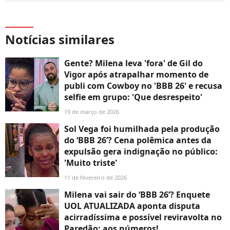
Notícias similares
Gente? Milena leva 'fora' de Gil do
Vigor após atrapalhar momento de
publi com Cowboy no 'BBB 26' e recusa
selfie em grupo: 'Que desrespeito'
19 de março de 2026
Sol Vega foi humilhada pela produção
do ‘BBB 26’? Cena polêmica antes da
expulsão gera indignação no público:
'Muito triste'
11 de fevereiro de 2026
Milena vai sair do ‘BBB 26’? Enquete
UOL ATUALIZADA aponta disputa
acirradíssima e possível reviravolta no
Paredão; aos números!