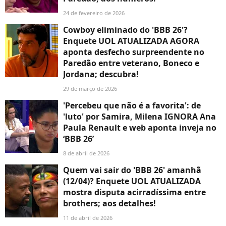
24 de fevereiro de 2026
Cowboy eliminado do 'BBB 26'?
Enquete UOL ATUALIZADA AGORA
aponta desfecho surpreendente no
Paredão entre veterano, Boneco e
Jordana; descubra!
29 de março de 2026
'Percebeu que não é a favorita': de
'luto' por Samira, Milena IGNORA Ana
Paula Renault e web aponta inveja no
‘BBB 26’
8 de abril de 2026
Quem vai sair do 'BBB 26' amanhã
(12/04)? Enquete UOL ATUALIZADA
mostra disputa acirradíssima entre
brothers; aos detalhes!
11 de abril de 2026