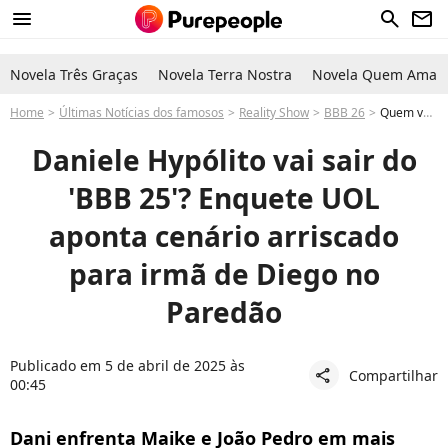
menu
search
newsletter
Novela Três Graças
Novela Terra Nostra
Novela Quem Ama C
Home
Últimas Notícias dos famosos
Reality Show
BBB 26
Quem vai sair do BBB 25? Enquete UOL atualizada votalhada gshow parcial aponta Daniele Hypólito eliminada
Daniele Hypólito vai sair do
'BBB 25'? Enquete UOL
aponta cenário arriscado
para irmã de Diego no
Paredão
Publicado em 5 de abril de 2025 às
Compartilhar
share
00:45
Dani enfrenta Maike e João Pedro em mais