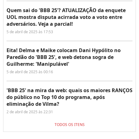
Quem sai do 'BBB 25'? ATUALIZAÇÃO da enquete
UOL mostra disputa acirrada voto a voto entre
adversários. Veja a parcial!
5 de abril de 2025 às 17:53
Eita! Delma e Maike colocam Dani Hypólito no
Paredão do 'BBB 25', e web detona sogra de
Guilherme: 'Manipulável'
5 de abril de 2025 às 00:16
'BBB 25' na mira da web: quais os maiores RANÇOS
do público no Top 10 do programa, após
eliminação de Vilma?
2 de abril de 2025 às 22:31
TODOS OS ITENS