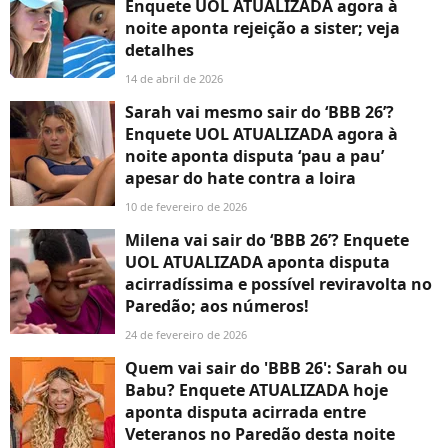
Enquete UOL ATUALIZADA agora à
noite aponta rejeição a sister; veja
detalhes
14 de abril de 2026
Sarah vai mesmo sair do ‘BBB 26’?
Enquete UOL ATUALIZADA agora à
noite aponta disputa ‘pau a pau’
apesar do hate contra a loira
10 de fevereiro de 2026
Milena vai sair do ‘BBB 26’? Enquete
UOL ATUALIZADA aponta disputa
acirradíssima e possível reviravolta no
Paredão; aos números!
24 de fevereiro de 2026
Quem vai sair do 'BBB 26': Sarah ou
Babu? Enquete ATUALIZADA hoje
aponta disputa acirrada entre
Veteranos no Paredão desta noite