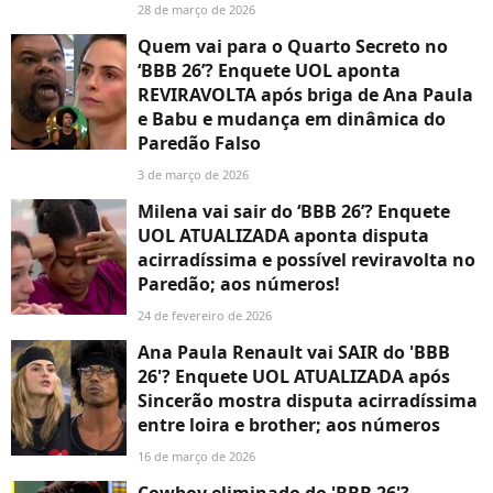
28 de março de 2026
Quem vai para o Quarto Secreto no
‘BBB 26’? Enquete UOL aponta
REVIRAVOLTA após briga de Ana Paula
e Babu e mudança em dinâmica do
Paredão Falso
3 de março de 2026
Milena vai sair do ‘BBB 26’? Enquete
UOL ATUALIZADA aponta disputa
acirradíssima e possível reviravolta no
Paredão; aos números!
24 de fevereiro de 2026
Ana Paula Renault vai SAIR do 'BBB
26'? Enquete UOL ATUALIZADA após
Sincerão mostra disputa acirradíssima
entre loira e brother; aos números
16 de março de 2026