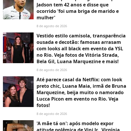
Jadson tem 42 anos e disse que
ocorrido 'foi uma briga de marido e
mulher'
8 de agosto de 2026
Vestido estilo camisola, transparência
ousada e decotão: famosas arrasam
com looks all black em evento da YSL
no Rio. Veja fotos de Vitória Strada,
Bela Gil, Luana Marquezine e mais!
8 de agosto de 2026
Até parece casal da Netflix: com look
preto chic, Luana Maia, irmã de Bruna
Marquezine, beija muito o namorado
Lucca Picon em evento no Rio. Veja
fotos!
8 de agosto de 2026
'A mãe tá on': após modelo expor
atitude polêmica de Vini Jr., Virgínia