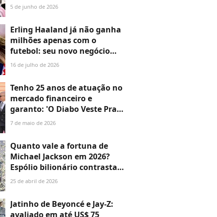
bilionária de Lionel Messi na
5 de junho de 2026
Flórida
Erling Haaland já não ganha
milhões apenas com o
futebol: seu novo negócio
também contribui para
16 de julho de 2026
aumentar sua fortuna e
definir seu estilo pessoal
Tenho 25 anos de atuação no
mercado financeiro e
garanto: 'O Diabo Veste Prada
2' tem 5 preciosas lições sobre
7 de maio de 2026
carreira e dinheiro, mas nem
todo mundo notou
Quanto vale a fortuna de
Michael Jackson em 2026?
Espólio bilionário contrasta
com dívida milionária
25 de abril de 2026
deixada na morte, há 17 anos
Jatinho de Beyoncé e Jay-Z:
avaliado em até US$ 75