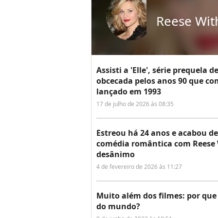
Reese Wit
Assisti a 'Elle', série prequela 
obcecada pelos anos 90 que c
lançado em 1993
17 de julho de 2026 às 08:35
Estreou há 24 anos e acabou de 
comédia romântica com Reese W
desânimo
4 de fevereiro de 2026 às 11:27
Muito além dos filmes: por que
do mundo?