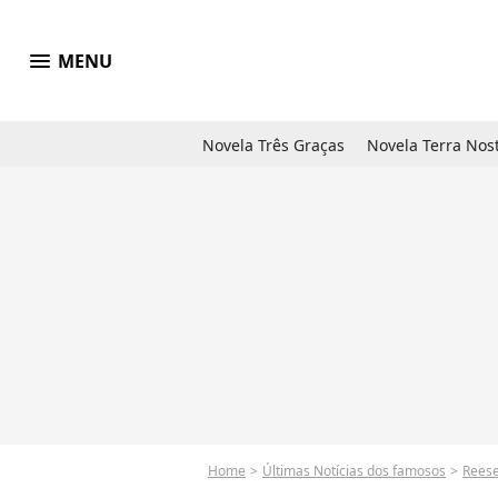
menu
MENU
Novela Três Graças
Novela Terra Nos
Home
Últimas Notícias dos famosos
Reese