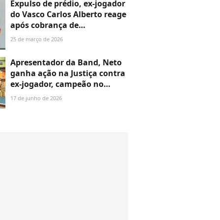
Expulso de prédio, ex-jogador
do Vasco Carlos Alberto reage
após cobrança de
mensalidade escolar na
25 de março de 2026
Justiça. Saiba valor da dívida
Apresentador da Band, Neto
ganha ação na Justiça contra
ex-jogador, campeão no
Palmeiras; saiba valor da
17 de junho de 2026
indenização e entenda longo
processo de 10 anos