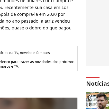
 milhões de dólares com compra e
eu recentemente sua casa em Los
epois de comprá-la em 2020 por
a no ano passado, a atriz vendeu
lhões, quase o dobro do que pagou
tícias da TV, novelas e famosos
 elenco para trazer as novidades dos próximos
amosos e TV.
Notícia
player2