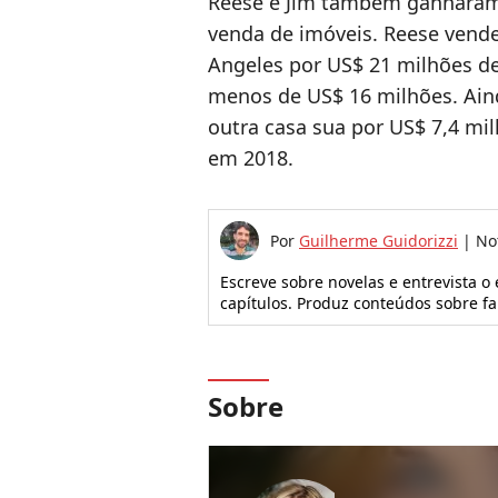
Reese e Jim também ganharam
venda de imóveis. Reese vend
Angeles por US$ 21 milhões d
menos de US$ 16 milhões. Aind
outra casa sua por US$ 7,4 mi
em 2018.
Por
Guilherme Guidorizzi
|
No
Escreve sobre novelas e entrevista o
capítulos. Produz conteúdos sobre f
Sobre