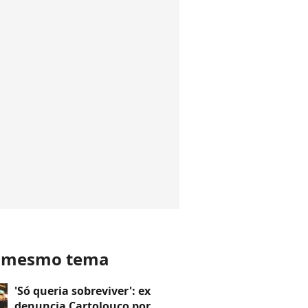
o mesmo tema
'Só queria sobreviver': ex
denuncia Cartolouco por