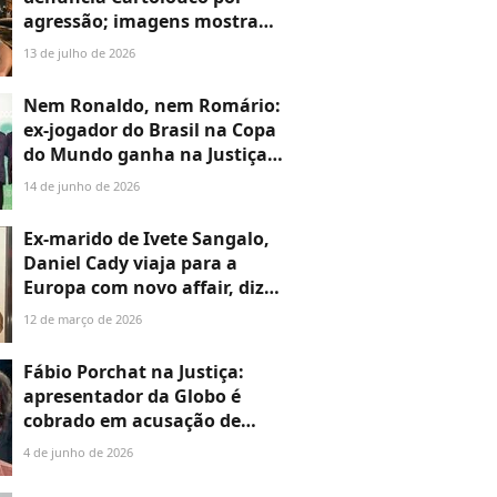
agressão; imagens mostram
ex-jornalista da Globo e ex-'A
13 de julho de 2026
Fazenda' queimando
namorada com cigarro
Nem Ronaldo, nem Romário:
ex-jogador do Brasil na Copa
do Mundo ganha na Justiça
processo contra aéreas; saiba
14 de junho de 2026
valor da indenização
Ex-marido de Ivete Sangalo,
Daniel Cady viaja para a
Europa com novo affair, diz
colunista; saiba detalhes
12 de março de 2026
Fábio Porchat na Justiça:
apresentador da Globo é
cobrado em acusação de
dever condomínio. Saiba
4 de junho de 2026
valor da dívida