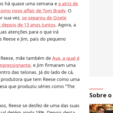
os há quase uma semana e
a atriz de
omo novo affair de Tom Brady
. O
r sua vez,
se separou de Gisele
depois de 13 anos juntos
. Agora, a
uas atenções para o que irá
 Reese e Jim, pais do pequeno
, Reese, mãe também de
Ava, a qual é
mpressionante
, e Jim firmaram uma
ntro das telonas. Já do lado de cá,
 produtora que tem Reese como uma
esa que produziu séries como "The
Sobre 
os, Reese se desfez de uma das suas
qual detém ainda 18%. Depois desta