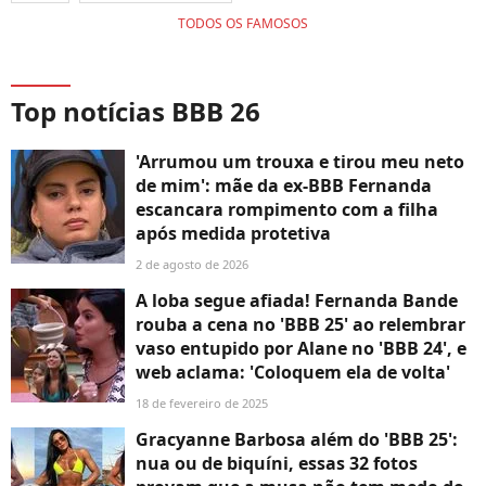
TODOS OS FAMOSOS
Top notícias BBB 26
'Arrumou um trouxa e tirou meu neto
de mim': mãe da ex-BBB Fernanda
escancara rompimento com a filha
após medida protetiva
2 de agosto de 2026
A loba segue afiada! Fernanda Bande
rouba a cena no 'BBB 25' ao relembrar
vaso entupido por Alane no 'BBB 24', e
web aclama: 'Coloquem ela de volta'
18 de fevereiro de 2025
Gracyanne Barbosa além do 'BBB 25':
nua ou de biquíni, essas 32 fotos