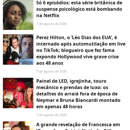
Só 6 episódios: esta série britânica de
suspense psicológico está bombando
na Netflix
7 de agosto de 2026
Perez Hilton, o ‘Léo Dias dos EUA’, é
internado após automutilação em live
no TikTok; blogueiro que fez fama
expondo Hollywood vive grave crise
aos 48 anos
7 de agosto de 2026
Painel de LED, igrejinha, touro
mecânico e prendas de luxo: os
detalhes do arraiá fora de época de
Neymar e Bruna Biancardi montado
em apenas 48 horas
7 de agosto de 2026
A grande revelação de Francesca em