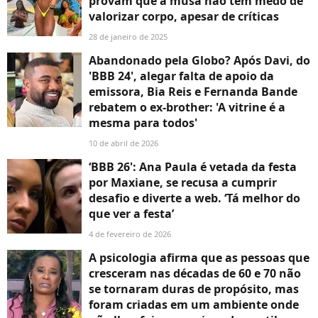
provam que a musa não tem medo de
valorizar corpo, apesar de críticas
28 de janeiro de 2025
Abandonado pela Globo? Após Davi, do
'BBB 24', alegar falta de apoio da
emissora, Bia Reis e Fernanda Bande
rebatem o ex-brother: 'A vitrine é a
mesma para todos'
10 de abril de 2026
‘BBB 26': Ana Paula é vetada da festa
por Maxiane, se recusa a cumprir
desafio e diverte a web. ‘Tá melhor do
que ver a festa’
4 de fevereiro de 2026
A psicologia afirma que as pessoas que
cresceram nas décadas de 60 e 70 não
se tornaram duras de propósito, mas
foram criadas em um ambiente onde