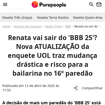
menu
search
newsletter
Novela Três Graças
Novela Terra Nostra
Novela Quem Ama C
Home
Notícias dos famosos
Reality Show
BBB
Renata vai sair do 'BBB 25'? ATUALIZAÇÃO da enquete UOL traz mudança drástica e risco para a bailarina no 16º paredão
Renata vai sair do 'BBB 25'?
Nova ATUALIZAÇÃO da
enquete UOL traz mudança
drástica e risco para a
bailarina no 16º paredão
Publicado em 12 de abril de 2025 às
Compartilhar
share
17:55
A decisão de mais um paredão do 'BBB 25' está