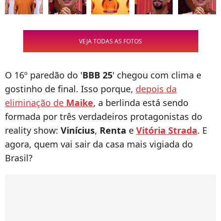
VEJA TODAS AS FOTOS
O 16º paredão do '
BBB 25
' chegou com clima e
gostinho de final. Isso porque,
depois da
eliminação de
Maike
, a berlinda está sendo
formada por três verdadeiros protagonistas do
reality show:
Vinícius
,
Renta
e
Vitória Strada
. E
agora, quem vai sair da casa mais vigiada do
Brasil?