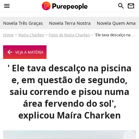
menu
search
newsletter
Novela Três Graças
Novela Terra Nostra
Novela Quem Ama C
Home
Maíra Charken
Fotos de Maíra Charken
'Ele tava descalço na piscina e, em questão de segundo, saiu correndo e pisou numa área fervendo do sol', explicou Maíra Charken - Foto
arrow_left
VEJA A MATÉRIA
' Ele tava descalço na piscina
e, em questão de segundo,
saiu correndo e pisou numa
área fervendo do sol',
explicou Maíra Charken