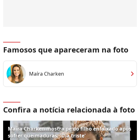
Famosos que apareceram na foto
chevron_right
Maíra Charken
Confira a notícia relacionada à foto
Maíra Charken mostra pé do filho enfaixado após
sofrer queimaduras: 'Dia triste'