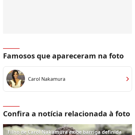
Famosos que apareceram na foto
chevron_right
Carol Nakamura
Confira a notícia relacionada à foto
Filho de Carol Nakamura exibe barriga definida