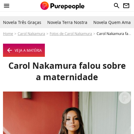
menu
search
newsletter
Novela Três Graças
Novela Terra Nostra
Novela Quem Ama C
Home
Carol Nakamura
Fotos de Carol Nakamura
Carol Nakamura falou sobre a maternidade - Foto
arrow_left
VEJA A MATÉRIA
Carol Nakamura falou sobre
a maternidade