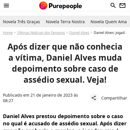
menu
search
newsletter
Novela Três Graças
Novela Terra Nostra
Novela Quem Ama C
Home
Últimas Notícias dos famosos
Daniel Alves
Daniel Alves: jogador muda depoimento após dizer que não conhecia a vítima de assédio sexual
Após dizer que não conhecia
a vítima, Daniel Alves muda
depoimento sobre caso de
assédio sexual. Veja!
Publicado em 21 de janeiro de 2023 às
Compartilhar
share
08:27
Daniel Alves prestou depoimento sobre o caso
no qual é acusado de assédio sexual. Após dizer