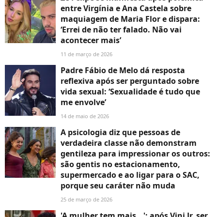
entre Virgínia e Ana Castela sobre
maquiagem de Maria Flor e dispara:
‘Errei de não ter falado. Não vai
acontecer mais’
11 de março de 2026
Padre Fábio de Melo dá resposta
reflexiva após ser perguntado sobre
vida sexual: ‘Sexualidade é tudo que
me envolve’
14 de maio de 2026
A psicologia diz que pessoas de
verdadeira classe não demonstram
gentileza para impressionar os outros:
são gentis no estacionamento,
supermercado e ao ligar para o SAC,
porque seu caráter não muda
25 de março de 2026
'A mulher tem mais...': após Vini Jr. ser