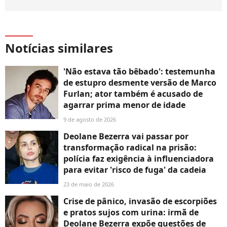
Notícias similares
'Não estava tão bêbado': testemunha
de estupro desmente versão de Marco
Furlan; ator também é acusado de
agarrar prima menor de idade
9 de agosto de 2026
Deolane Bezerra vai passar por
transformação radical na prisão:
polícia faz exigência à influenciadora
para evitar 'risco de fuga' da cadeia
23 de maio de 2026
Crise de pânico, invasão de escorpiões
e pratos sujos com urina: irmã de
Deolane Bezerra expõe questões de