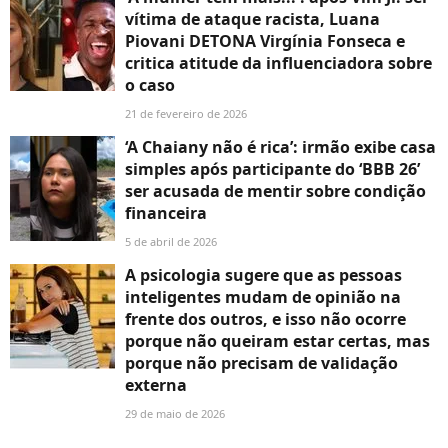
vítima de ataque racista, Luana
Piovani DETONA Virgínia Fonseca e
critica atitude da influenciadora sobre
o caso
21 de fevereiro de 2026
‘A Chaiany não é rica’: irmão exibe casa
simples após participante do ‘BBB 26’
ser acusada de mentir sobre condição
financeira
5 de abril de 2026
A psicologia sugere que as pessoas
inteligentes mudam de opinião na
frente dos outros, e isso não ocorre
porque não queiram estar certas, mas
porque não precisam de validação
externa
29 de maio de 2026