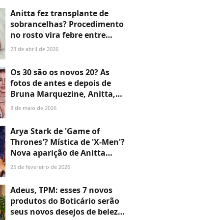
Anitta fez transplante de
sobrancelhas? Procedimento
no rosto vira febre entre
famosas que buscam
23 de abril de 2026
valorizar olhar e médicos
explicam: 'Transformação
Os 30 são os novos 20? As
visível no mesmo dia'
fotos de antes e depois de
Bruna Marquezine, Anitta,
Lindsay Lohan e mais
8 de maio de 2026
famosas te dão motivos para
ter zero neura de envelhecer;
Arya Stark de 'Game of
veja!
Thrones'? Mística de 'X-Men'?
Nova aparição de Anitta
surpreende fãs por aparência:
25 de fevereiro de 2026
'Que rosto é esse, mudou de
novo?'
Adeus, TPM: esses 7 novos
produtos do Boticário serão
seus novos desejos de beleza