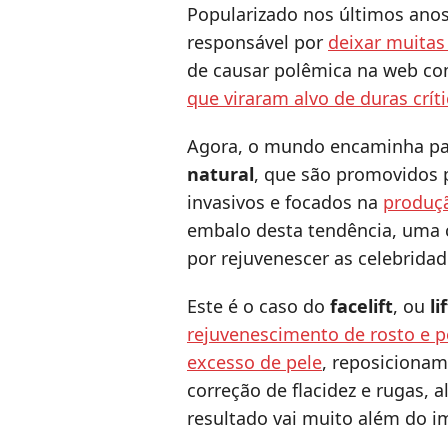
Popularizado nos últimos anos
responsável por
deixar muitas
de causar polêmica na web c
que viraram alvo de duras crít
Agora, o mundo encaminha p
natural
, que são promovidos
invasivos e focados na
produçã
embalo desta tendência, uma c
por rejuvenescer as celebrida
Este é o caso do
facelift
, ou
li
rejuvenescimento de rosto e 
excesso de pele
, reposiciona
correção de flacidez e rugas, 
resultado vai muito além do i