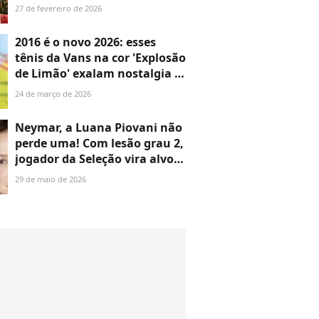
para sobreviver (feliz!) às
27 de fevereiro de 2026
diferentes fases do ciclo
menstrual
2016 é o novo 2026: esses
tênis da Vans na cor 'Explosão
de Limão' exalam nostalgia e
viraram a nova obsessão
24 de março de 2026
absoluta da Geração Z
Neymar, a Luana Piovani não
perde uma! Com lesão grau 2,
jogador da Seleção vira alvo
(de novo!) da atriz em nova
29 de maio de 2026
polêmica