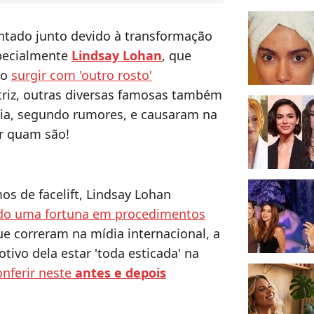
ntado junto devido à transformação
specialmente
Lindsay Lohan
, que
ao
surgir com 'outro rosto'
triz, outras diversas famosas também
gia, segundo rumores, e causaram na
r quam são!
os de facelift, Lindsay Lohan
do uma fortuna em procedimentos
e correram na mídia internacional, a
otivo dela estar 'toda esticada' na
onferir neste
antes e depois