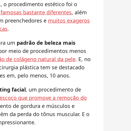
, o procedimento estético foi o
 famosas bastante diferentes
, além
om preenchedores e
muitos exageros
icas
.
ara um
padrão de beleza mais
 por meio de procedimentos menos
o de colágeno natural da pele
. E, no
irurgia plástica tem se destacado
des em, pelo menos, 10 anos.
fting facial
, um procedimento de
pescoço que promove a remoção do
mento de gordura e músculos e
além da perda do tônus muscular. E o
mpressionante.