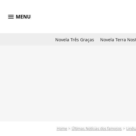
menu
MENU
Novela Três Graças
Novela Terra Nos
Home
Últimas Notícias dos famosos
Linds