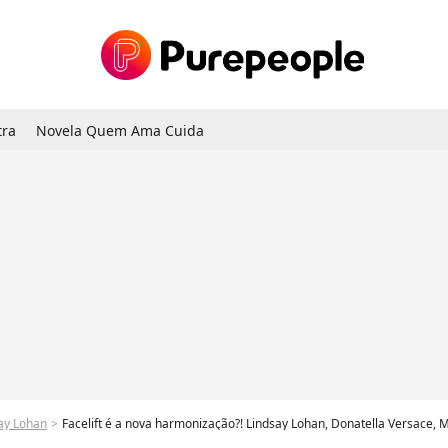
tra
Novela Quem Ama Cuida
ay Lohan
Facelift é a nova harmonização?! Lindsay Lohan, Donatella Versace, Megan Fox e mais