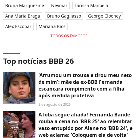
Bruna Marquezine
Neymar
Larissa Manoela
Ana Maria Braga
Bruno Gagliasso
George Clooney
Alex Escobar
Mariana Rios
TODOS OS FAMOSOS
Top notícias BBB 26
'Arrumou um trouxa e tirou meu neto
de mim': mãe da ex-BBB Fernanda
escancara rompimento com a filha
após medida protetiva
2 de agosto de 2026
A loba segue afiada! Fernanda Bande
rouba a cena no 'BBB 25' ao relembrar
vaso entupido por Alane no 'BBB 24', e
web aclama: 'Coloquem ela de volta'