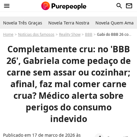
menu
search
newsletter
Novela Três Graças
Novela Terra Nostra
Novela Quem Ama C
Home
Notícias dos famosos
Reality Show
BBB
Gabi do BBB 26 come carne crua e médico alerta sobre perigos do consumo pode comer? Saiba o que especialistas dizem
Completamente cru: no 'BBB
26', Gabriela come pedaço de
carne sem assar ou cozinhar;
afinal, faz mal comer carne
crua? Médico alerta sobre
perigos do consumo
indevido
Publicado em 17 de março de 2026 às