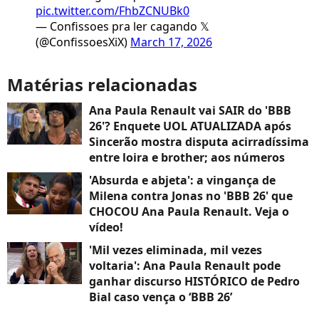
pic.twitter.com/FhbZCNUBk0
— Confissoes pra ler cagando 𝕏
(@ConfissoesXiX)
March 17, 2026
Matérias relacionadas
Ana Paula Renault vai SAIR do 'BBB
26'? Enquete UOL ATUALIZADA após
Sincerão mostra disputa acirradíssima
entre loira e brother; aos números
'Absurda e abjeta': a vingança de
Milena contra Jonas no 'BBB 26' que
CHOCOU Ana Paula Renault. Veja o
vídeo!
'Mil vezes eliminada, mil vezes
voltaria': Ana Paula Renault pode
ganhar discurso HISTÓRICO de Pedro
Bial caso vença o ‘BBB 26’