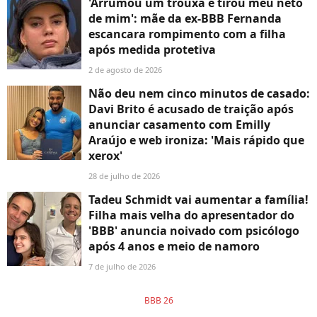
'Arrumou um trouxa e tirou meu neto
de mim': mãe da ex-BBB Fernanda
escancara rompimento com a filha
após medida protetiva
2 de agosto de 2026
Não deu nem cinco minutos de casado:
Davi Brito é acusado de traição após
anunciar casamento com Emilly
Araújo e web ironiza: 'Mais rápido que
xerox'
28 de julho de 2026
Tadeu Schmidt vai aumentar a família!
Filha mais velha do apresentador do
'BBB' anuncia noivado com psicólogo
após 4 anos e meio de namoro
7 de julho de 2026
BBB 26