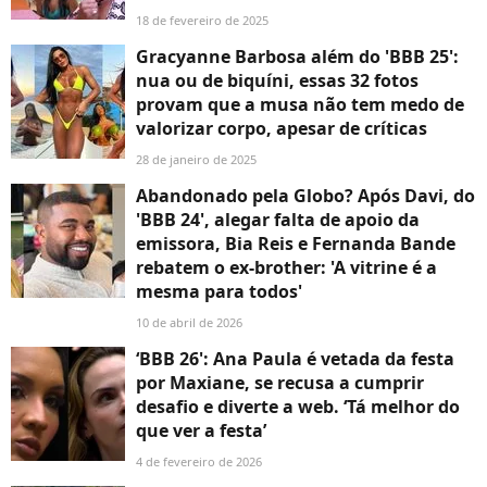
18 de fevereiro de 2025
Gracyanne Barbosa além do 'BBB 25':
nua ou de biquíni, essas 32 fotos
provam que a musa não tem medo de
valorizar corpo, apesar de críticas
28 de janeiro de 2025
Abandonado pela Globo? Após Davi, do
'BBB 24', alegar falta de apoio da
emissora, Bia Reis e Fernanda Bande
rebatem o ex-brother: 'A vitrine é a
mesma para todos'
10 de abril de 2026
‘BBB 26': Ana Paula é vetada da festa
por Maxiane, se recusa a cumprir
desafio e diverte a web. ‘Tá melhor do
que ver a festa’
4 de fevereiro de 2026