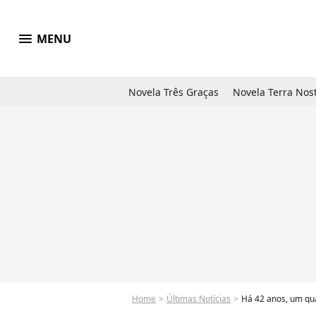
menu
MENU
Novela Três Graças
Novela Terra Nos
Home
Últimas Notícias
Há 42 anos, um qua