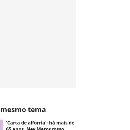
o mesmo tema
'Carta de alforria': há mais de
65 anos, Ney Matogrosso,