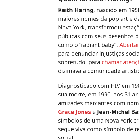
Keith Haring
, nascido em 195
maiores nomes da pop art e d
Nova York, transformou estaç
públicas com seus desenhos de 
como o “radiant baby”.
Abertam
para denunciar injustiças soci
sobretudo, para
chamar atenç
dizimava a comunidade artísti
Diagnosticado com HIV em 198
sua morte, em 1990, aos 31 ano
amizades marcantes com no
Grace Jones
e
Jean-Michel Ba
símbolos de uma Nova York cri
segue viva como símbolo de re
social.