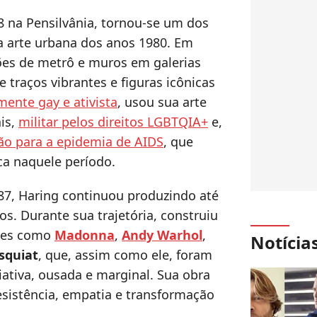
8 na Pensilvânia, tornou-se um dos
a arte urbana dos anos 1980. Em
ões de metrô e muros em galerias
traços vibrantes e figuras icônicas
ente gay e ativista
, usou sua arte
ais,
militar pelos direitos LGBTQIA+
e,
ão para a epidemia de AIDS
, que
ca naquele período.
7, Haring continuou produzindo até
s. Durante sua trajetória, construiu
mes como
Madonna
,
Andy Warhol
,
Notícia
squiat
, que, assim como ele, foram
ativa, ousada e marginal. Sua obra
sistência, empatia e transformação