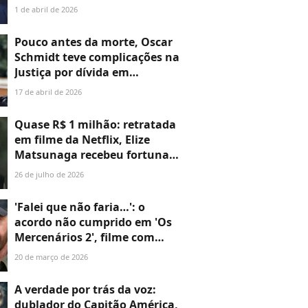
após mensagem de
1 de abril de 2026
despedida? Família do artista
atualiza estado de saúde
Pouco antes da morte, Oscar
Schmidt teve complicações na
Justiça por dívida em
condomínio de luxo
17 de abril de 2026
Quase R$ 1 milhão: retratada
em filme da Netflix, Elize
Matsunaga recebeu fortuna
após assassinato do marido,
26 de julho de 2026
Marcos Matsunaga; entenda!
'Falei que não faria…': o
acordo não cumprido em 'Os
Mercenários 2', filme com
Sylvester Stallone, que teria
20 de março de 2026
deixado Chuck Norris
bastante irritado
A verdade por trás da voz:
dublador do Capitão América,