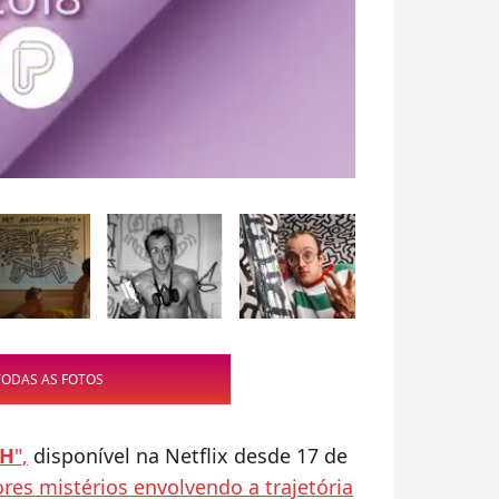
TODAS AS FOTOS
 H
",
disponível na Netflix desde 17 de
es mistérios envolvendo a trajetória