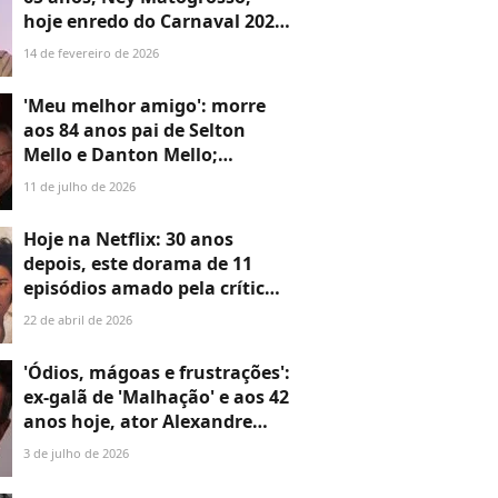
hoje enredo do Carnaval 2026
no RJ, deu guinada na vida ao
14 de fevereiro de 2026
servir à Aeronáutica por
motivo familiar
'Meu melhor amigo': morre
aos 84 anos pai de Selton
Mello e Danton Mello;
mensagem de despedida
11 de julho de 2026
emociona ao lembrar perda
da mãe há dois anos
Hoje na Netflix: 30 anos
depois, este dorama de 11
episódios amado pela crítica é
a prova de que um clássico de
22 de abril de 2026
verdade nunca morre
'Ódios, mágoas e frustrações':
ex-galã de 'Malhação' e aos 42
anos hoje, ator Alexandre
Slaviero expõe ataque por
3 de julho de 2026
idade e aposta em nova fase 5
anos longe da TV