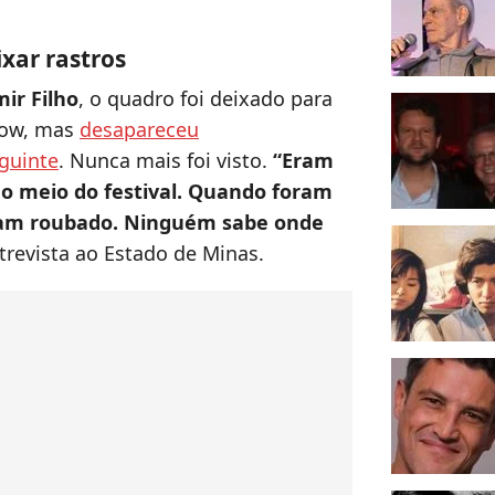
xar rastros
ir Filho
, o quadro foi deixado para
how, mas
desapareceu
guinte
. Nunca mais foi visto.
“Eram
 no meio do festival. Quando foram
nham roubado. Ninguém sabe onde
trevista ao Estado de Minas.