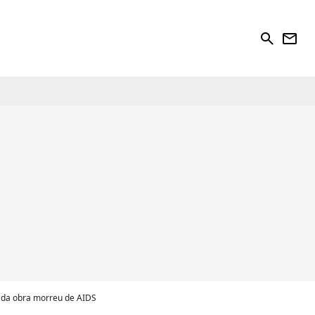
search
newsletter
a da obra morreu de AIDS