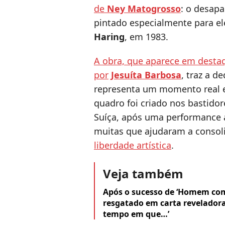
de
Ney Matogrosso
: o desap
pintado especialmente para ele
Haring
, em 1983.
A obra, que aparece em desta
por
Jesuíta Barbosa
, traz a d
representa um momento real e
quadro foi criado nos bastido
Suíça, após uma performance
muitas que ajudaram a consol
liberdade artística
.
Veja também
Após o sucesso de ‘Homem com
resgatado em carta reveladora
tempo em que…’