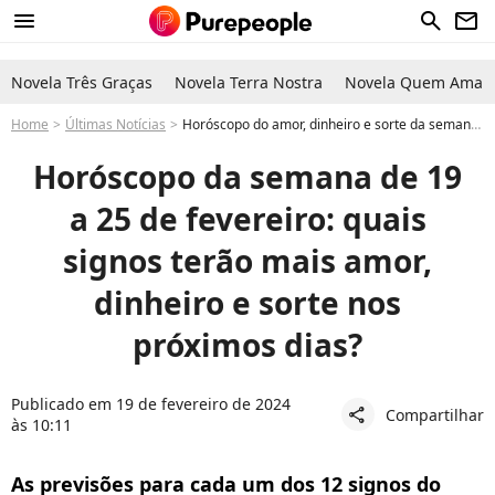
menu
search
newsletter
Novela Três Graças
Novela Terra Nostra
Novela Quem Ama C
Home
Últimas Notícias
Horóscopo do amor, dinheiro e sorte da semana de 19/02 a 25/02: veja lista de previsões para cada um dos signos
Horóscopo da semana de 19
a 25 de fevereiro: quais
signos terão mais amor,
dinheiro e sorte nos
próximos dias?
Publicado em 19 de fevereiro de 2024
Compartilhar
share
às 10:11
As previsões para cada um dos 12 signos do