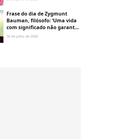
poderosa para reestruturar o
cérebro e alcançar a
Frase do dia de Zygmunt
grandeza'
Bauman, filósofo: ‘Uma vida
com significado não garante
a felicidade, mas torna a
30 de julho de 2026
infelicidade suportável’