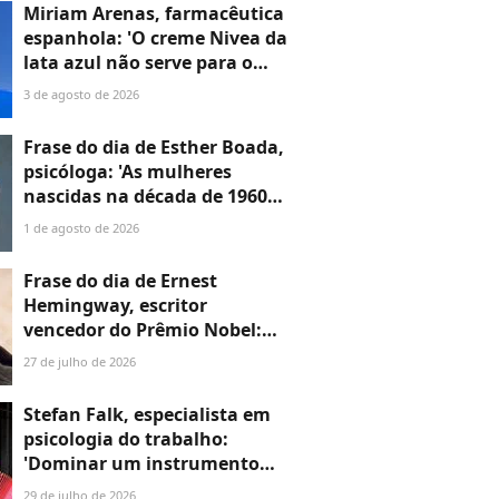
Miriam Arenas, farmacêutica
espanhola: 'O creme Nivea da
lata azul não serve para o
rosto; é um creme
3 de agosto de 2026
superdenso e muito oclusivo,
que não foi feito para tratar,
Frase do dia de Esther Boada,
mas sim para proteger'
psicóloga: 'As mulheres
nascidas na década de 1960
cresceram com a ideia de que
1 de agosto de 2026
precisavam dar conta de
tudo, porque era isso que a
Frase do dia de Ernest
sociedade exigia'
Hemingway, escritor
vencedor do Prêmio Nobel:
‘Leva-se dois anos para
27 de julho de 2026
aprender a falar e 60 para
aprender a ficar em silêncio’
Stefan Falk, especialista em
psicologia do trabalho:
'Dominar um instrumento
musical é a habilidade mais
29 de julho de 2026