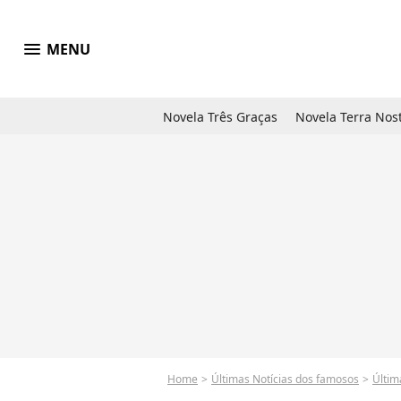
menu
MENU
Novela Três Graças
Novela Terra Nos
Home
Últimas Notícias dos famosos
Últim