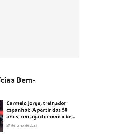
ícias Bem-
Carmelo Jorge, treinador
espanhol: 'A partir dos 50
anos, um agachamento bem
feito vale mais do que 10.000
29 de julho de 2026
passos sem controle'