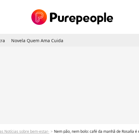
tra
Novela Quem Ama Cuida
as Notícias sobre bem-estar-
Nem pão, nem bolo: café da manhã de Rosalía é rica em gordura e proteína,