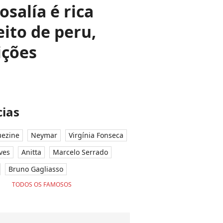
salía é rica
ito de peru,
ições
ias
ezine
Neymar
Virgínia Fonseca
ves
Anitta
Marcelo Serrado
Bruno Gagliasso
TODOS OS FAMOSOS