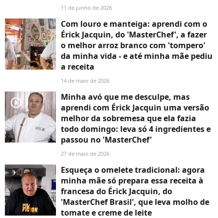
11 de junho de 2026
Com louro e manteiga: aprendi com o
Érick Jacquin, do 'MasterChef', a fazer
o melhor arroz branco com 'tompero'
da minha vida - e até minha mãe pediu
a receita
14 de maio de 2026
Minha avó que me desculpe, mas
player2
aprendi com Érick Jacquin uma versão
melhor da sobremesa que ela fazia
todo domingo: leva só 4 ingredientes e
passou no 'MasterChef'
27 de maio de 2026
Esqueça o omelete tradicional: agora
minha mãe só prepara essa receita à
francesa do Érick Jacquin, do
'MasterChef Brasil', que leva molho de
tomate e creme de leite