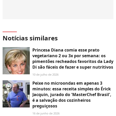
Notícias similares
Princesa Diana comia esse prato
vegetariano 2 ou 3x por semana: os
pimentões recheados favoritos da Lady
Di são fáceis de fazer e super nutritivos
10 de julho de 2026
Peixe no microondas em apenas 3
player2
minutos: essa receita simples do Érick
Jacquin, jurado do 'MasterChef Brasil',
é a salvação dos cozinheiros
preguiçosos
16 de junho de 2026