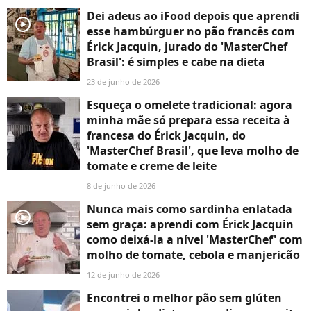
Dei adeus ao iFood depois que aprendi
player2
esse hambúrguer no pão francês com
Érick Jacquin, jurado do 'MasterChef
Brasil': é simples e cabe na dieta
23 de junho de 2026
Esqueça o omelete tradicional: agora
minha mãe só prepara essa receita à
francesa do Érick Jacquin, do
'MasterChef Brasil', que leva molho de
tomate e creme de leite
8 de junho de 2026
Nunca mais como sardinha enlatada
player2
sem graça: aprendi com Érick Jacquin
como deixá-la a nível 'MasterChef' com
molho de tomate, cebola e manjericão
12 de junho de 2026
Encontrei o melhor pão sem glúten