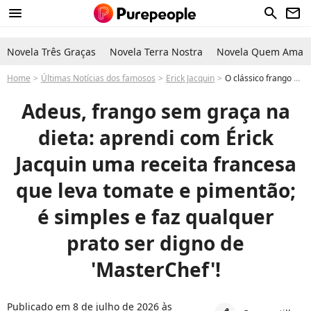
menu
search
newsletter
Novela Três Graças
Novela Terra Nostra
Novela Quem Ama C
Home
Últimas Notícias dos famosos
Erick Jacquin
O clássico frango à basquaise: Érick Jacquin, do 'MasterChef Brasil', ensina como preparar essa receita e variar o consumo de frango na dieta
Adeus, frango sem graça na
dieta: aprendi com Érick
Jacquin uma receita francesa
que leva tomate e pimentão;
é simples e faz qualquer
prato ser digno de
'MasterChef'!
Publicado em 8 de julho de 2026 às