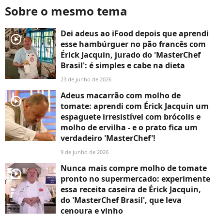
Sobre o mesmo tema
Dei adeus ao iFood depois que aprendi
player2
esse hambúrguer no pão francês com
Érick Jacquin, jurado do 'MasterChef
Brasil': é simples e cabe na dieta
23 de junho de 2026
Adeus macarrão com molho de
player2
tomate: aprendi com Érick Jacquin um
espaguete irresistível com brócolis e
molho de ervilha - e o prato fica um
verdadeiro 'MasterChef'!
9 de junho de 2026
Nunca mais compre molho de tomate
player2
pronto no supermercado: experimente
essa receita caseira de Érick Jacquin,
do 'MasterChef Brasil', que leva
cenoura e vinho