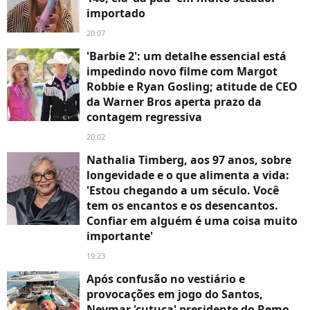
importado
20:07
'Barbie 2': um detalhe essencial está
impedindo novo filme com Margot
Robbie e Ryan Gosling; atitude de CEO
da Warner Bros aperta prazo da
contagem regressiva
20:02
Nathalia Timberg, aos 97 anos, sobre
longevidade e o que alimenta a vida:
'Estou chegando a um século. Você
tem os encantos e os desencantos.
Confiar em alguém é uma coisa muito
importante'
19:23
Após confusão no vestiário e
provocações em jogo do Santos,
Neymar 'cutuca' presidente do Remo