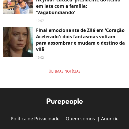
em iate com a família:
'Vagabundiando'
19:07
Final emocionante de Zilá em 'Coração
Acelerado': dois fantasmas voltam
para assombrar e mudam o destino da
vilã
19:02
ÚLTIMAS NOTÍCIAS
Política de Privacidade
|
Quem somos
|
Anuncie