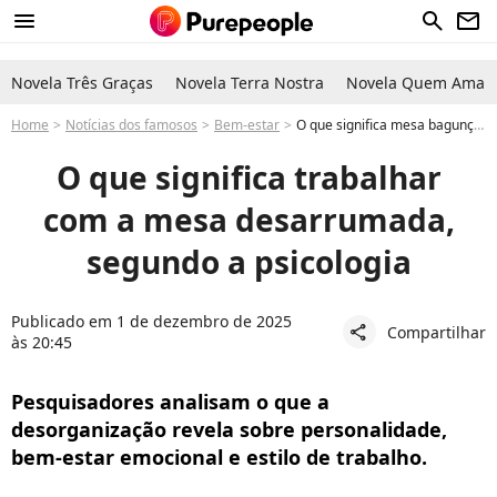
menu
search
newsletter
Novela Três Graças
Novela Terra Nostra
Novela Quem Ama C
Home
Notícias dos famosos
Bem-estar
O que significa mesa bagunçada desarrumada no trabalho? Psicologia explica como organização pode definir personalidade
O que significa trabalhar
com a mesa desarrumada,
segundo a psicologia
Publicado em 1 de dezembro de 2025
Compartilhar
share
às 20:45
Pesquisadores analisam o que a
desorganização revela sobre personalidade,
bem-estar emocional e estilo de trabalho.