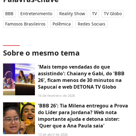
BBB
Entretenimento
Reality Show
TV
TV Globo
Famosos Brasileiros
Polêmica
Redes Sociais
Sobre o mesmo tema
'Mais tempo vendadas do que
assistindo': Chaiany e Gabi, do 'BBB
26', ficam menos de 30 minutos na
Sapucaí e web DETONA TV Globo
16 de fevereiro de 2026
'BBB 26': Tia Milena entregou a Prova
do Líder para Jordana? Web nota
importante ajuda e detona sister:
'Quer que a Ana Paula saia'
13 de abril de 2026