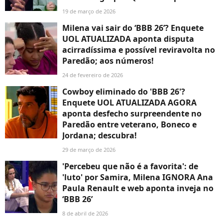
19 de março de 2026
Milena vai sair do ‘BBB 26’? Enquete
UOL ATUALIZADA aponta disputa
acirradíssima e possível reviravolta no
Paredão; aos números!
24 de fevereiro de 2026
Cowboy eliminado do 'BBB 26'?
Enquete UOL ATUALIZADA AGORA
aponta desfecho surpreendente no
Paredão entre veterano, Boneco e
Jordana; descubra!
29 de março de 2026
'Percebeu que não é a favorita': de
'luto' por Samira, Milena IGNORA Ana
Paula Renault e web aponta inveja no
‘BBB 26’
8 de abril de 2026