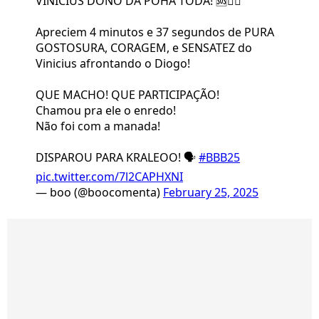
VINICIUS DONO DA POHA TODA! 🆘😮‍💨
Apreciem 4 minutos e 37 segundos de PURA
GOSTOSURA, CORAGEM, e SENSATEZ do
Vinicius afrontando o Diogo!
QUE MACHO! QUE PARTICIPAÇÃO!
Chamou pra ele o enredo!
Não foi com a manada!
DISPAROU PARA KRALEOO! 🗣️
#BBB25
pic.twitter.com/7l2CAPHXNI
— boo (@boocomenta)
February 25, 2025