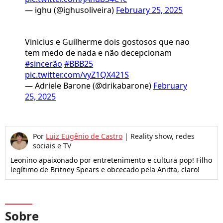
— ighu (@ighusoliveira)
February 25, 2025
Vinicius e Guilherme dois gostosos que nao
tem medo de nada e não decepcionam
#sincerão
#BBB25
pic.twitter.com/vyZ1QX421S
— Adriele Barone (@drikabarone)
February
25, 2025
Por
Luiz Eugênio de Castro
|
Reality show, redes
sociais e TV
Leonino apaixonado por entretenimento e cultura pop! Filho
legítimo de Britney Spears e obcecado pela Anitta, claro!
Sobre