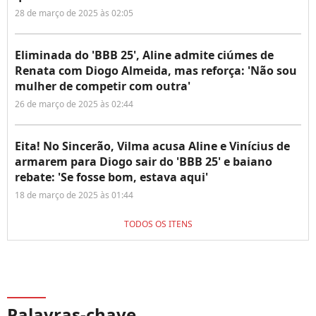
28 de março de 2025 às 02:05
Eliminada do 'BBB 25', Aline admite ciúmes de
Renata com Diogo Almeida, mas reforça: 'Não sou
mulher de competir com outra'
26 de março de 2025 às 02:44
Eita! No Sincerão, Vilma acusa Aline e Vinícius de
armarem para Diogo sair do 'BBB 25' e baiano
rebate: 'Se fosse bom, estava aqui'
18 de março de 2025 às 01:44
TODOS OS ITENS
Palavras-chave