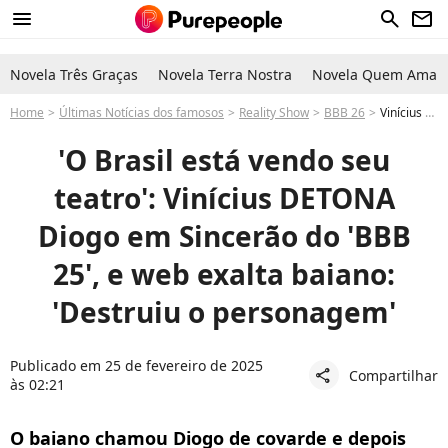
menu
search
newsletter
Novela Três Graças
Novela Terra Nostra
Novela Quem Ama C
Home
Últimas Notícias dos famosos
Reality Show
BBB 26
Vinícius x Diogo no BBB 25: melhor amigo de Aline detona ator em Sincerão e web reage: 'Destruiu'
'O Brasil está vendo seu
teatro': Vinícius DETONA
Diogo em Sincerão do 'BBB
25', e web exalta baiano:
'Destruiu o personagem'
Publicado em 25 de fevereiro de 2025
Compartilhar
share
às 02:21
O baiano chamou Diogo de covarde e depois