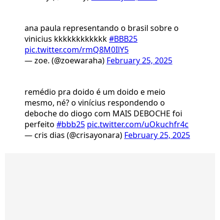
ana paula representando o brasil sobre o
vinicius kkkkkkkkkkkk
#BBB25
pic.twitter.com/rmQ8M0IlY5
— zoe. (@zoewaraha)
February 25, 2025
remédio pra doido é um doido e meio
mesmo, né? o vinícius respondendo o
deboche do diogo com MAIS DEBOCHE foi
perfeito
#bbb25
pic.twitter.com/uOkuchfr4c
— cris dias (@crisayonara)
February 25, 2025