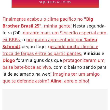
VEJA TODAS AS FOTOS
Finalmente acabou o clima pacífico no
"Big
Brother Brasil 25"
, minha gente!
Nesta segunda-
feira (24),
durante mais um Sincerão especial com
ex-BBBs
, o
programa apresentado por
Tadeu
Schmidt
pegou fogo,
gerando muito climão e
troca de farpas entre os participantes.
Vinícius
e
Diogo
foram alguns dos que
protagonizaram um
baita bate-boca ao vivo
, com o baiano sendo para
lá de aclamado na web!
Imagina ter um amigo
que te defende assim?
Aline
, abre o olho!