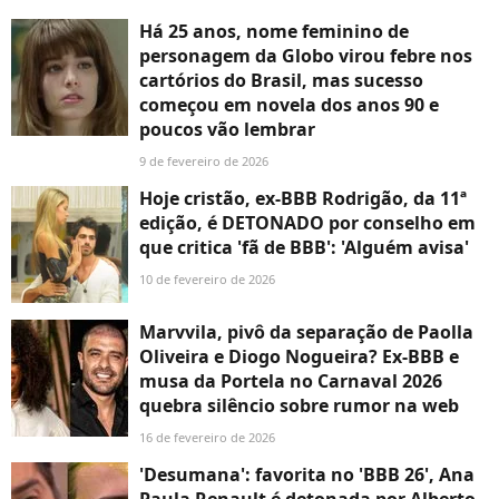
Há 25 anos, nome feminino de
personagem da Globo virou febre nos
cartórios do Brasil, mas sucesso
começou em novela dos anos 90 e
poucos vão lembrar
9 de fevereiro de 2026
Hoje cristão, ex-BBB Rodrigão, da 11ª
edição, é DETONADO por conselho em
que critica 'fã de BBB': 'Alguém avisa'
10 de fevereiro de 2026
Marvvila, pivô da separação de Paolla
Oliveira e Diogo Nogueira? Ex-BBB e
musa da Portela no Carnaval 2026
quebra silêncio sobre rumor na web
16 de fevereiro de 2026
'Desumana': favorita no 'BBB 26', Ana