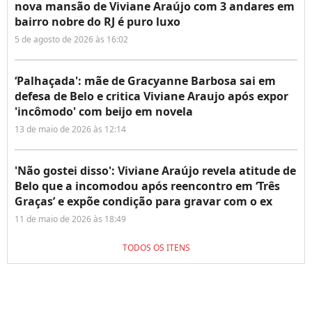
nova mansão de Viviane Araújo com 3 andares em
bairro nobre do RJ é puro luxo
5 de agosto de 2026 às 16:02
‘Palhaçada': mãe de Gracyanne Barbosa sai em
defesa de Belo e critica Viviane Araujo após expor
'incômodo' com beijo em novela
13 de maio de 2026 às 12:14
'Não gostei disso': Viviane Araújo revela atitude de
Belo que a incomodou após reencontro em ‘Três
Graças’ e expõe condição para gravar com o ex
11 de maio de 2026 às 18:49
TODOS OS ITENS