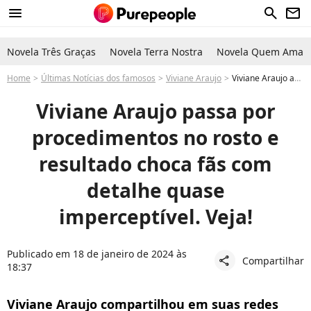
menu
search
newsletter
Novela Três Graças
Novela Terra Nostra
Novela Quem Ama C
Home
Últimas Notícias dos famosos
Viviane Araujo
Viviane Araujo aplica botox no rosto: antes e depois choca seguidores por detalhe inusitado
Viviane Araujo passa por
procedimentos no rosto e
resultado choca fãs com
detalhe quase
imperceptível. Veja!
Publicado em 18 de janeiro de 2024 às
Compartilhar
share
18:37
Viviane Araujo compartilhou em suas redes