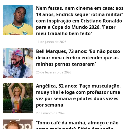
Nem festas, nem cinema em casa: aos
19 anos, Endrick segue 'rotina militar'
com inspiração em Cristiano Ronaldo
para a Copa do Mundo 2026. 'Fazer
meu trabalho bem feito'
11 de junho de 2026
Bell Marques, 73 anos: 'Eu não posso
deixar meu cérebro entender que as
minhas pernas cansaram'
26 de fevereiro de 2026
Angélica, 52 anos: 'Faço musculação,
muay thai e ioga com professor uma
vez por semana e pilates duas vezes
por semana'
2 de março de 2026
'Tomo café da manhã, almoço e não