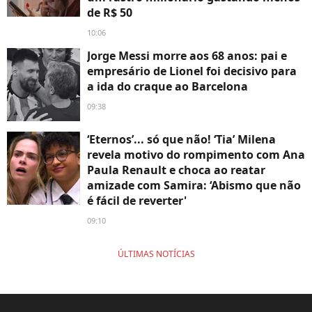
de R$ 50
10:06
Jorge Messi morre aos 68 anos: pai e
empresário de Lionel foi decisivo para
a ida do craque ao Barcelona
09:38
‘Eternos’... só que não! ‘Tia’ Milena
revela motivo do rompimento com Ana
Paula Renault e choca ao reatar
amizade com Samira: ‘Abismo que não
é fácil de reverter'
09:10
ÚLTIMAS NOTÍCIAS