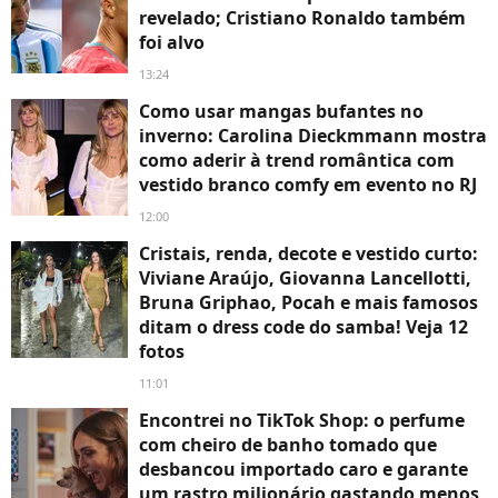
revelado; Cristiano Ronaldo também
foi alvo
13:24
Como usar mangas bufantes no
inverno: Carolina Dieckmmann mostra
como aderir à trend romântica com
vestido branco comfy em evento no RJ
12:00
Cristais, renda, decote e vestido curto:
Viviane Araújo, Giovanna Lancellotti,
Bruna Griphao, Pocah e mais famosos
ditam o dress code do samba! Veja 12
fotos
11:01
Encontrei no TikTok Shop: o perfume
com cheiro de banho tomado que
desbancou importado caro e garante
um rastro milionário gastando menos