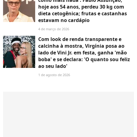
como mais nada': Fábio Assunção,
hoje aos 54 anos, perdeu 30 kg com
dieta cetogênica; frutas e castanhas
estavam no cardápio
4 de março de 2026
Com look de renda transparente e
calcinha à mostra, Virgínia posa ao
lado de Vini Jr. em festa, ganha 'mão
boba' e se declara: 'O quanto sou feliz
ao seu lado'
1 de agosto de 2026