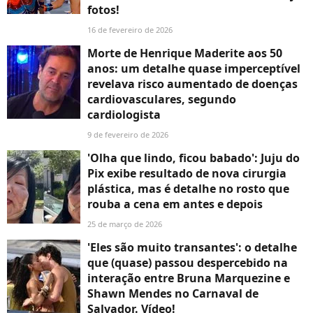
fotos!
16 de fevereiro de 2026
Morte de Henrique Maderite aos 50
anos: um detalhe quase imperceptível
revelava risco aumentado de doenças
cardiovasculares, segundo
cardiologista
9 de fevereiro de 2026
'Olha que lindo, ficou babado': Juju do
Pix exibe resultado de nova cirurgia
plástica, mas é detalhe no rosto que
rouba a cena em antes e depois
25 de março de 2026
'Eles são muito transantes': o detalhe
que (quase) passou despercebido na
interação entre Bruna Marquezine e
Shawn Mendes no Carnaval de
Salvador. Vídeo!