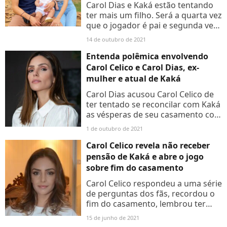
Carol Dias e Kaká estão tentando
ter mais um filho. Será a quarta vez
que o jogador é pai e segunda vez
de sua mulher, que acaba de
14 de outubro de 2021
comemorar o 1º ano de vida de
Esther. A influenciadora...
Entenda polêmica envolvendo
Carol Celico e Carol Dias, ex-
mulher e atual de Kaká
Carol Dias acusou Carol Celico de
ter tentado se reconcilar com Kaká
as vésperas de seu casamento com
o ex-jogador. Aos detalhes!
1 de outubro de 2021
Carol Celico revela não receber
pensão de Kaká e abre o jogo
sobre fim do casamento
Carol Celico respondeu a uma série
de perguntas dos fãs, recordou o
fim do casamento, lembrou ter
sido aconselhada pelos pais a não
15 de junho de 2021
casar tão cedo (aos 18 anos), e