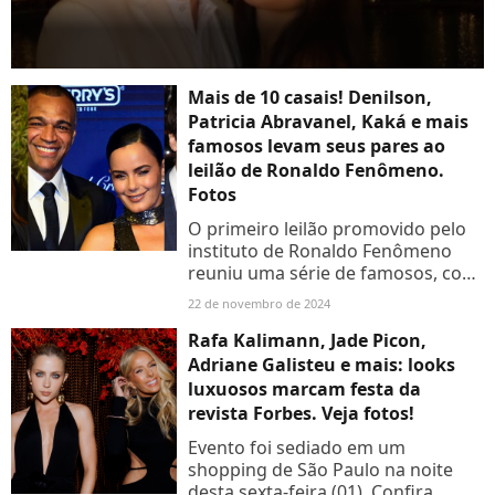
Mais de 10 casais! Denilson,
Patricia Abravanel, Kaká e mais
famosos levam seus pares ao
leilão de Ronaldo Fenômeno.
Fotos
O primeiro leilão promovido pelo
instituto de Ronaldo Fenômeno
reuniu uma série de famosos, com
seus pares, como Patricia
22 de novembro de 2024
Abravanel e Fabio Faria, Rebeca
Abravanel e Alexandre Pato,...
Rafa Kalimann, Jade Picon,
Adriane Galisteu e mais: looks
luxuosos marcam festa da
revista Forbes. Veja fotos!
Evento foi sediado em um
shopping de São Paulo na noite
desta sexta-feira (01). Confira