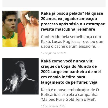
Kaká já posou pelado? Há quase
20 anos, ex-jogador ameaçou
processo após sósia nu estampar
revista masculina; relembre
Conhecido pela semelhança com
Kaká, Lucas Pugliessa revelou que
usou o cachê de um ensaio nu
para quitar dívidas
15 de junho de 2026
Kaká como você nunca viu:
craque da Copa do Mundo de
2002 surge em banheira de mel
em ensaio inédito para
lançamento de perfume; veja
Kaká é o novo embaixador de O
Boticário e estrela a campanha
‘Malbec Pure Gold Tem o Mel’.
12 de maio de 2026