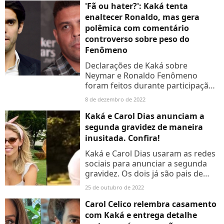
'Fã ou hater?': Kaká tenta
enaltecer Ronaldo, mas gera
polêmica com comentário
controverso sobre peso do
Fenômeno
Declarações de Kaká sobre
Neymar e Ronaldo Fenômeno
foram feitos durante participação
em um programa britânico.
8 de dezembro de 2022
Confira.
Kaká e Carol Dias anunciam a
segunda gravidez de maneira
inusitada. Confira!
Kaká e Carol Dias usaram as redes
sociais para anunciar a segunda
gravidez. Os dois já são pais de
Esther, de dois anos.
25 de outubro de 2022
Carol Celico relembra casamento
com Kaká e entrega detalhe