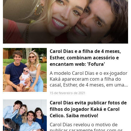
Carol Dias e a filha de 4 meses,
Esther, combinam acessório e
encantam web: 'Fofura'
A modelo Carol Dias e o ex-jogador
Kaká apareceram com a filha do
casal, Esther, de 4 meses, em uma
nova foto compartilhada no
15 de fevereiro de 2021
Instagram. A simpatia da bebê e
seu lookinho renderam...
Carol Dias evita publicar fotos de
filhos do jogador Kaká e Carol
Celico. Saiba motivo!
Carol Dias revelou o motivo de
publicar raramente fotos com os