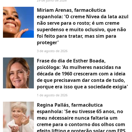
29 de julho de 2026
Miriam Arenas, farmacêutica
espanhola: 'O creme Nivea da lata azul
não serve para o rosto; é um creme
superdenso e muito oclusivo, que não
foi feito para tratar, mas sim para
proteger'
3 de agosto de 2026
Frase do dia de Esther Boada,
psicóloga: 'As mulheres nascidas na
década de 1960 cresceram com a ideia
de que precisavam dar conta de tudo,
porque era isso que a sociedade exigia'
1 de agosto de 2026
Regina Pallás, farmacêutica
espanhola: 'Se eu tivesse 65 anos, no
meu nécessaire nunca faltaria um
creme para o contorno dos olhos com
efeito lifting e proteção solar com FPS