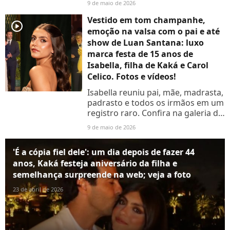
9 de maio de 2026
Kaká, e a aniversariante roubou a
cena....
Vestido em tom champanhe,
player2
emoção na valsa com o pai e até
show de Luan Santana: luxo
marca festa de 15 anos de
Isabella, filha de Kaká e Carol
Celico. Fotos e vídeos!
Isabella reuniu pai, mãe, madrasta,
padrasto e todos os irmãos em um
registro raro. Confira na galeria de
fotos abaixo!
9 de maio de 2026
'É a cópia fiel dele': um dia depois de fazer 44
anos, Kaká festeja aniversário da filha e
semelhança surpreende na web; veja a foto
23 de abril de 2026