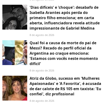
'Dias difíceis' e 'choque': desabafo de
Isabella Arantes após perda do
primeiro filho emociona; em carta
aberta, influenciadora revela atitude
impressionante de Gabriel Medina
8 de agosto de 2026
Qual foi a causa da morte do pai de
Messi? Recado do perfil oficial da
Argentina ao craque emociona:
'Estamos com vocês neste momento
difícil'
8 de agosto de 2026
Atriz da Globo, sucesso em 'Mulheres
Apaixonadas' e 'A Favorita', é acusada
de dar calote de R$ 105 em taxista: 'Eu
confiei', diz profissional
8 de agosto de 2026