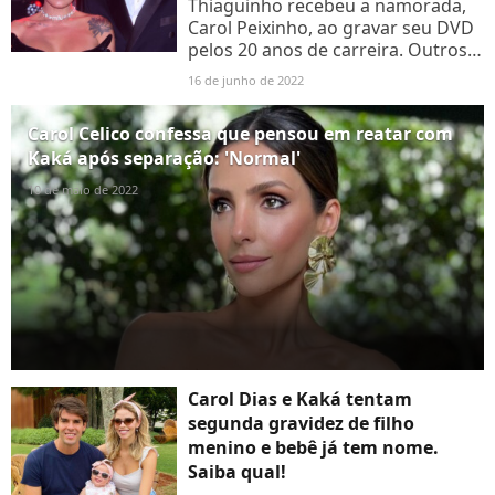
Thiaguinho recebeu a namorada,
Carol Peixinho, ao gravar seu DVD
pelos 20 anos de carreira. Outros
casais também prestigiaram o
16 de junho de 2022
cantor. Fotos!
Carol Celico confessa que pensou em reatar com
Kaká após separação: 'Normal'
10 de maio de 2022
Carol Dias e Kaká tentam
segunda gravidez de filho
menino e bebê já tem nome.
Saiba qual!