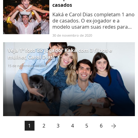
casados
Kaká e Carol Dias completam 1 ano
de casados. O ex-jogador e a
modelo usaram suas redes para
compartilharem momentos juntos
30 de novembro de 2020
e trocarem declarações de amor.
'Te amo infinito, meu amor!...
Veja 1ª foto do jogador Kaká com 3 filhos e
mulher, Carol Dias!
15 de novembro de 2020
arrow_right
1
2
3
4
5
6