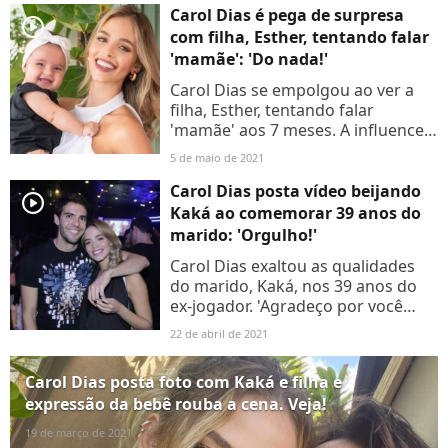
revelou que não...
Carol Dias é pega de surpresa
player2
com filha, Esther, tentando falar
'mamãe': 'Do nada!'
Carol Dias se empolgou ao ver a
filha, Esther, tentando falar
'mamãe' aos 7 meses. A influencer
e mulher de Kaká incentivou a
5 de maio de 2021
garotinha a repetir a palavra.
Vídeo!
Carol Dias posta vídeo beijando
player2
Kaká ao comemorar 39 anos do
marido: 'Orgulho!'
Carol Dias exaltou as qualidades
do marido, Kaká, nos 39 anos do
ex-jogador. 'Agradeço por você
todos os dias e me orgulho tanto
22 de abril de 2021
da sua história, da sua
simplicidade, humildade,
Carol Dias posta foto com Kaká e filha e
generosidade,...
expressão da bebê rouba a cena. Veja!
19 de março de 2021