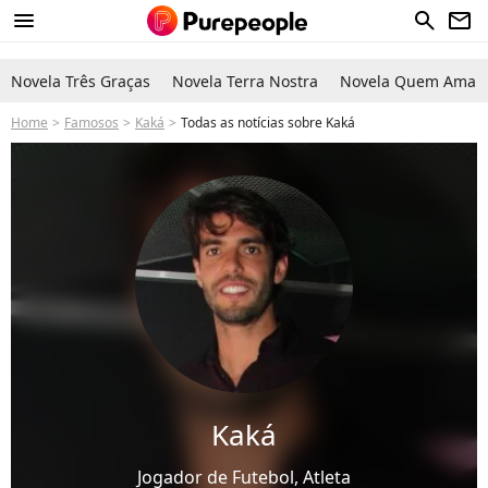
menu
search
newsletter
Novela Três Graças
Novela Terra Nostra
Novela Quem Ama C
Home
Famosos
Kaká
Todas as notícias sobre Kaká
Kaká
Jogador de Futebol, Atleta