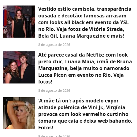
Vestido estilo camisola, transparência
ousada e decotão: famosas arrasam
com looks all black em evento da YSL
no Rio. Veja fotos de Vitória Strada,
Bela Gil, Luana Marquezine e mais!
8 de agosto de 2026
Até parece casal da Netflix: com look
preto chic, Luana Maia, irmã de Bruna
Marquezine, beija muito o namorado
Lucca Picon em evento no Rio. Veja
fotos!
8 de agosto de 2026
'A mãe tá on': após modelo expor
atitude polêmica de Vini Jr., Virgínia
provoca com look vermelho curtinho
tomara que caia e deixa web babando.
Fotos!
8 de agosto de 2026