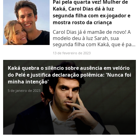
chamou atenção
Pai pela quarta vez! Mulher de
Kaká, Carol Dias dá à luz
segunda filha com ex-jogador e
mostra rosto da criança
Carol Dias já é mamãe de novo! A
modelo deu à luz Sarah, sua
segunda filha com Kaká, que é pai
ainda de Esther, e de Isabella e
13 de fevereiro de 2023
Lucas, do casamento com Carol
Celico
Kaká quebra o silêncio sobre ausência em velório
do Pelé e justifica declaração polêmica: 'Nunca foi
minha intenção'
5 de janeiro de 2023