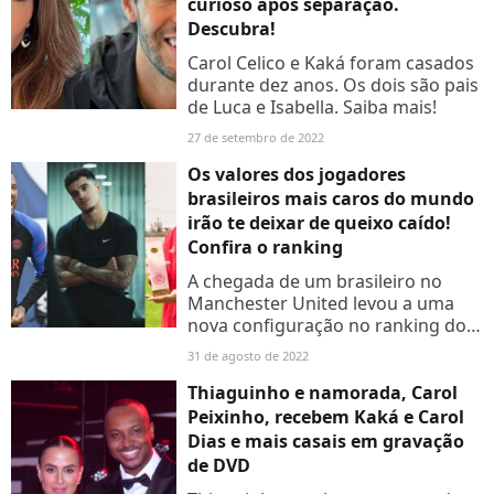
curioso após separação.
Descubra!
Carol Celico e Kaká foram casados
durante dez anos. Os dois são pais
de Luca e Isabella. Saiba mais!
27 de setembro de 2022
Os valores dos jogadores
brasileiros mais caros do mundo
irão te deixar de queixo caído!
Confira o ranking
A chegada de um brasileiro no
Manchester United levou a uma
nova configuração no ranking dos
jogadores mais caros do mundo.
31 de agosto de 2022
Confira a nova lista:
Thiaguinho e namorada, Carol
Peixinho, recebem Kaká e Carol
Dias e mais casais em gravação
de DVD