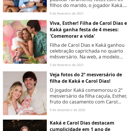
filhos do marido, o jogador Kaká.
De acordo com ela, foi um pedido
9 de fevereiro de 2021
da ex-mulher do craque, Carol
Celico
Viva, Esther! Filha de Carol Dias e
Kaká ganha festa de 4 meses:
'Comemorar a vida'
Filha de Carol Dias e Kaká ganhou
celebração caprichada no quarto
mêsversário. Na web, a modelo
postou fotos da decoração da
5 de fevereiro de 2021
festa de Esther. Confira!
Veja fotos do 2º mesversário de
filha de Kaká e Carol Dias!
O jogador Kaká comemorou o 2º
mesversário da filha caçula, Esther,
fruto do casamento com Carol
Dias. Veja as fotos e saiba detalhes
9 de dezembro de 2020
da decoração da festa intimista!
Kaká e Carol Dias destacam
cumplicidade em 1 ano de