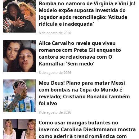
Bomba no namoro de Virgínia e Vini Jr.!
Modelo expõe suposta investida do
jogador após reconciliação: ‘Atitude
ridícula e inadequada’
8 de agosto de 2026
Alice Carvalho revela que viveu
romance com Preta Gil enquanto
cantora se relacionava com O
Kannalha: 'Sem medo'
8 de agosto de 2026
Meu Deus! Plano para matar Messi
com bombas na Copa do Mundo é
revelado; Cristiano Ronaldo também
foi alvo
8 de agosto de 2026
Como usar mangas bufantes no
inverno: Carolina Dieckmmann mostra
como aderir à trend romântica com