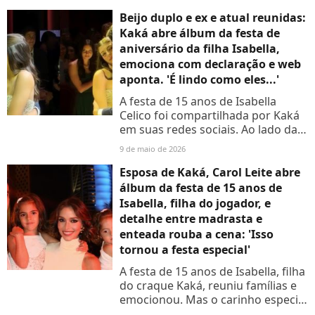
Beijo duplo e ex e atual reunidas:
Kaká abre álbum da festa de
aniversário da filha Isabella,
emociona com declaração e web
aponta. 'É lindo como eles...'
A festa de 15 anos de Isabella
Celico foi compartilhada por Kaká
em suas redes sociais. Ao lado da
ex e da atual esposa, ex-jogador
9 de maio de 2026
deixou internautas emocionados
ao se declarar para...
Esposa de Kaká, Carol Leite abre
álbum da festa de 15 anos de
Isabella, filha do jogador, e
detalhe entre madrasta e
enteada rouba a cena: 'Isso
tornou a festa especial'
A festa de 15 anos de Isabella, filha
do craque Kaká, reuniu famílias e
emocionou. Mas o carinho especial
entre Carol Leite, a atual esposa de