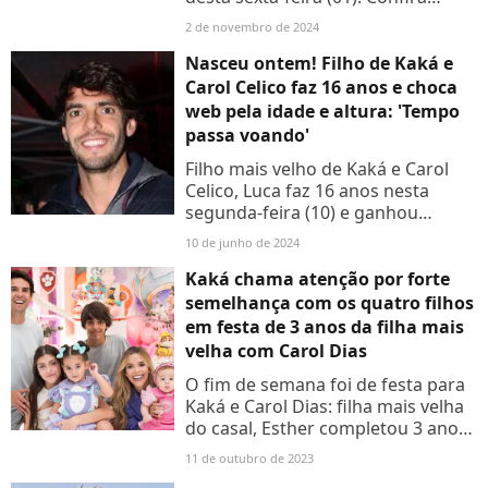
imagens da 'Forbes, the Party' na
2 de novembro de 2024
galeria de fotos abaixo!
Nasceu ontem! Filho de Kaká e
Carol Celico faz 16 anos e choca
web pela idade e altura: 'Tempo
passa voando'
Filho mais velho de Kaká e Carol
Celico, Luca faz 16 anos nesta
segunda-feira (10) e ganhou
homenagem do pai na web
10 de junho de 2024
Kaká chama atenção por forte
semelhança com os quatro filhos
em festa de 3 anos da filha mais
velha com Carol Dias
O fim de semana foi de festa para
Kaká e Carol Dias: filha mais velha
do casal, Esther completou 3 anos.
E a semelhança entre a menina e
11 de outubro de 2023
seus três irmãos com o pai