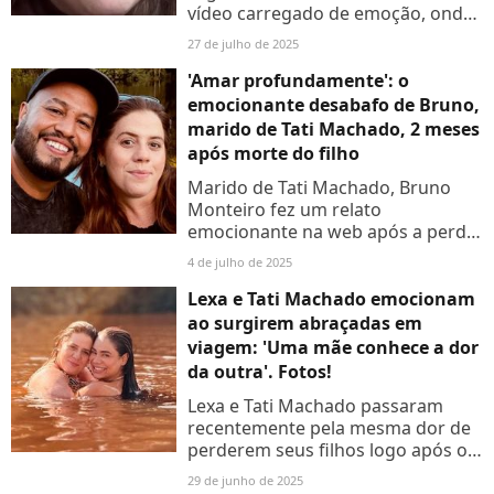
vídeo carregado de emoção, onde
fala sobre a morte do filho, Rael.
27 de julho de 2025
Veja!
'Amar profundamente': o
emocionante desabafo de Bruno,
marido de Tati Machado, 2 meses
após morte do filho
Marido de Tati Machado, Bruno
Monteiro fez um relato
emocionante na web após a perda
de Rael, bebê que esperava com
4 de julho de 2025
Tati Machado. O casal esteve
recentemente viajando pelo
Lexa e Tati Machado emocionam
Amazonas:
ao surgirem abraçadas em
viagem: 'Uma mãe conhece a dor
da outra'. Fotos!
Lexa e Tati Machado passaram
recentemente pela mesma dor de
perderem seus filhos logo após o
nascimento. E as duas decidiram
29 de junho de 2025