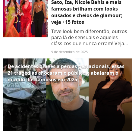
Sato, Iza, Nicole Bahls e mais
famosas brilham com looks
ousados e cheios de glamour;
veja +15 fotos
Teve look bem diferentão, outros
para lá de sensuais e aqueles
clássicos que nunca erram! Veja
fotos dos nomes que
9 de dezembro de 2025
abrilhantaram a premiação:
De acidentes graves a perdas gestacionais, essas
21 tragédias chocaram o público e abalaram o
mundo dos famosos em 2025
8 de dezembro de 2025