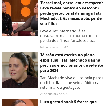
‘Passei mal, entrei em desespero’:
Lexa revela pânico ao descobrir
perda gestacional da amiga Tati
Machado, três meses após perder
sua filha
Lexa e Tati Machado já se
gostavam, mas o trauma com a
perda dos filhos fortaleceu a
amizade.
6 de novembro de 2025
‘Missão está escrita no plano
espiritual': Tati Machado ganha
previsão emocionante de vidente
para 2026
Tati Machado vive o luto pela perda
do filho, Rael, que veio a óbito na
reta final da gestação.
23 de outubro de 2025
Luto gestacional: 5 frases que