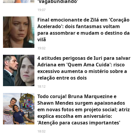
'Vagabundiando'
19:07
Final emocionante de Zilá em 'Coração
Acelerado': dois fantasmas voltam
para assombrar e mudam o destino da
vilã
19:02
4 atitudes perigosas de Iuri para salvar
Adriana em 'Quem Ama Cuida': risco
excessivo aumenta o mistério sobre a
relação entre os dois
18:12
Todo coruja! Bruna Marquezine e
Shawn Mendes surgem apaixonados
em novas fotos em projeto social; atriz
explica escolha em aniversário:
'Atenção para causas importantes'
18:02