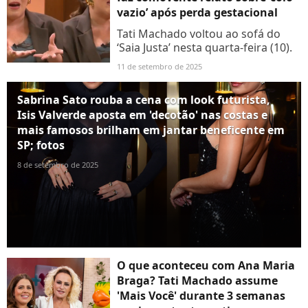
vazio’ após perda gestacional
Tati Machado voltou ao sofá do
‘Saia Justa’ nesta quarta-feira (10).
11 de setembro de 2025
Sabrina Sato rouba a cena com look futurista,
Isis Valverde aposta em 'decotão' nas costas e
mais famosos brilham em jantar beneficente em
SP; fotos
8 de setembro de 2025
O que aconteceu com Ana Maria
Braga? Tati Machado assume
'Mais Você' durante 3 semanas