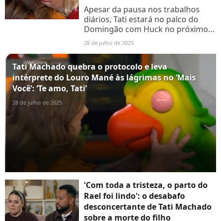
Apesar da pausa nos trabalhos
diários, Tati estará no palco do
Domingão com Huck no próximo
domingo (4), no quadro Dança dos
28 de julho de 2025
Famosos.
Tati Machado quebra o protocolo e leva
intérprete do Louro Mané às lágrimas no ‘Mais
Você’: ‘Te amo, Tati’
28 de julho de 2025
'Com toda a tristeza, o parto do
Rael foi lindo': o desabafo
desconcertante de Tati Machado
sobre a morte do filho