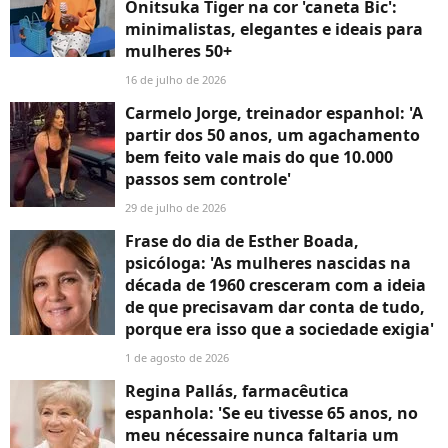
Onitsuka Tiger na cor 'caneta Bic':
minimalistas, elegantes e ideais para
mulheres 50+
16 de julho de 2026
Carmelo Jorge, treinador espanhol: 'A
partir dos 50 anos, um agachamento
bem feito vale mais do que 10.000
passos sem controle'
29 de julho de 2026
Frase do dia de Esther Boada,
psicóloga: 'As mulheres nascidas na
década de 1960 cresceram com a ideia
de que precisavam dar conta de tudo,
porque era isso que a sociedade exigia'
1 de agosto de 2026
Regina Pallás, farmacêutica
espanhola: 'Se eu tivesse 65 anos, no
meu nécessaire nunca faltaria um