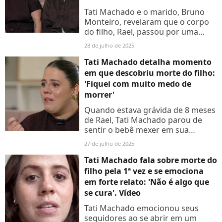
Tati Machado e o marido, Bruno
Monteiro, revelaram que o corpo
do filho, Rael, passou por uma
autópsia logo após o parto. Saiba
28 de julho de 2025
mais
Tati Machado detalha momento
em que descobriu morte do filho:
'Fiquei com muito medo de
morrer'
Quando estava grávida de 8 meses
de Rael, Tati Machado parou de
sentir o bebê mexer em sua
barriga e descobriu que o filho já
27 de julho de 2025
estava morto. Saiba detalhes
Tati Machado fala sobre morte do
filho pela 1ª vez e se emociona
em forte relato: 'Não é algo que
se cura'. Vídeo
Tati Machado emocionou seus
seguidores ao se abrir em um