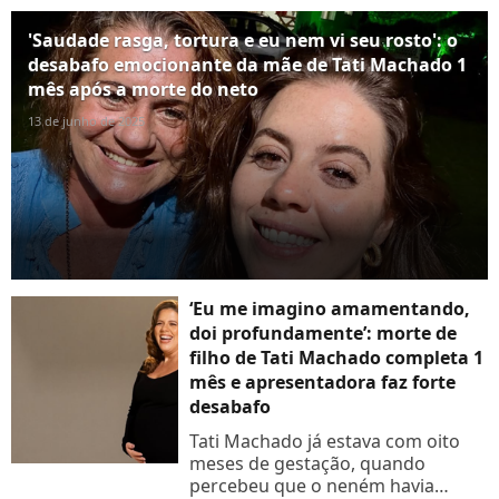
se curar juntas em uma viagem pra
lá de emocionante. Veja...
'Saudade rasga, tortura e eu nem vi seu rosto': o
desabafo emocionante da mãe de Tati Machado 1
mês após a morte do neto
13 de junho de 2025
‘Eu me imagino amamentando,
doi profundamente’: morte de
filho de Tati Machado completa 1
mês e apresentadora faz forte
desabafo
Tati Machado já estava com oito
meses de gestação, quando
percebeu que o neném havia