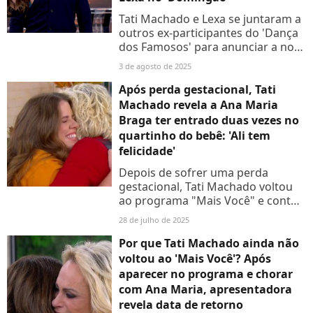
Tati Machado e Lexa se juntaram a
outros ex-participantes do 'Dança
dos Famosos' para anunciar a nova
edição do quadro e acabaram
3 de agosto de 2025
passando por uma saia justa ao
vivo na TV...
Após perda gestacional, Tati
Machado revela a Ana Maria
Braga ter entrado duas vezes no
quartinho do bebê: 'Ali tem
felicidade'
Depois de sofrer uma perda
gestacional, Tati Machado voltou
ao programa "Mais Você" e contou
para Ana Maria Braga que entrou
28 de julho de 2025
duas vezes no quartinho do bebê
Por que Tati Machado ainda não
voltou ao 'Mais Você'? Após
aparecer no programa e chorar
com Ana Maria, apresentadora
revela data de retorno