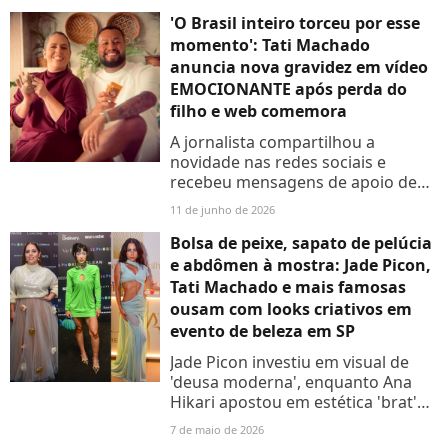
'O Brasil inteiro torceu por esse
momento': Tati Machado
anuncia nova gravidez em vídeo
EMOCIONANTE após perda do
filho e web comemora
A jornalista compartilhou a
novidade nas redes sociais e
recebeu mensagens de apoio de
famosos como Angélica e Rafa
11 de junho de 2026
Kalimann
Bolsa de peixe, sapato de pelúcia
e abdômen à mostra: Jade Picon,
Tati Machado e mais famosas
ousam com looks criativos em
evento de beleza em SP
Jade Picon investiu em visual de
'deusa moderna', enquanto Ana
Hikari apostou em estética 'brat'
com vestido neon e acessórios
7 de maio de 2026
divertidos. Veja os detalhes!