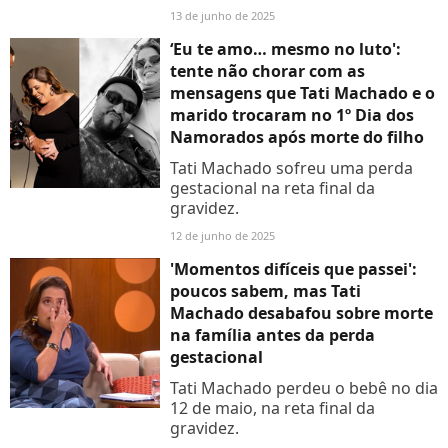
perdido os movimentos.
13 de junho de 2025
‘Eu te amo… mesmo no luto':
tente não chorar com as
mensagens que Tati Machado e o
marido trocaram no 1º Dia dos
Namorados após morte do filho
Tati Machado sofreu uma perda
gestacional na reta final da
gravidez.
12 de junho de 2025
'Momentos difíceis que passei':
poucos sabem, mas Tati
Machado desabafou sobre morte
na família antes da perda
gestacional
Tati Machado perdeu o bebê no dia
12 de maio, na reta final da
gravidez.