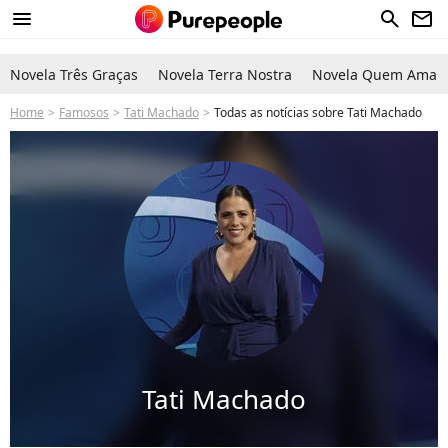
menu
search
newsletter
Novela Três Graças
Novela Terra Nostra
Novela Quem Ama C
Home
Famosos
Tati Machado
Todas as notícias sobre Tati Machado
Tati Machado