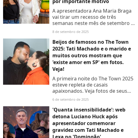
por importante motivo
A apresentadora Ana Maria Braga
vai tirar um recesso de três
semanas neste mês de setembro e
Tati Machado é sua substituta
8 de setembro de 2025
oficial. Aos detalhes!
Beijos de famosos no The Town
2025: Tati Machado e o marido e
muitos outros mostram que
'existe amor em SP' em fotos.
Veja!
A primeira noite do The Town 2025
esteve repleta de casais
apaixonados. Veja fotos de seus
beijos!
6 de setembro de 2025
'Quanta insensibilidade': web
detona Luciano Huck após
apresentador comemorar
gravidez com Tati Machado e
Lexa no 'Domingão'