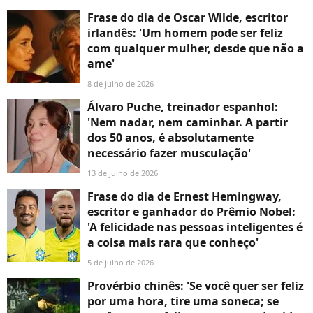
Frase do dia de Oscar Wilde, escritor
irlandês: 'Um homem pode ser feliz
com qualquer mulher, desde que não a
ame'
8 de julho de 2026
Álvaro Puche, treinador espanhol:
'Nem nadar, nem caminhar. A partir
dos 50 anos, é absolutamente
necessário fazer musculação'
13 de julho de 2026
Frase do dia de Ernest Hemingway,
escritor e ganhador do Prêmio Nobel:
'A felicidade nas pessoas inteligentes é
a coisa mais rara que conheço'
5 de julho de 2026
Provérbio chinês: 'Se você quer ser feliz
por uma hora, tire uma soneca; se