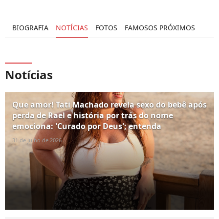
BIOGRAFIA
NOTÍCIAS
FOTOS
FAMOSOS PRÓXIMOS
Notícias
Que amor! Tati Machado revela sexo do bebê após
perda de Rael e história por trás do nome
emociona: 'Curado por Deus'; entenda
31 de julho de 2026