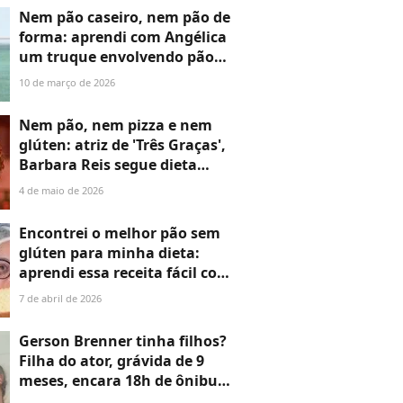
principal risco é a ruptura
Nem pão caseiro, nem pão de
uterina, que é rara, mas
forma: aprendi com Angélica
potencialmente grave'
um truque envolvendo pão
sem glúten no café da manhã
10 de março de 2026
que salvou minha dieta
Nem pão, nem pizza e nem
glúten: atriz de 'Três Graças',
Barbara Reis segue dieta
super restrita após
4 de maio de 2026
diagnóstico de doença sem
cura. 'Tento levar essa
Encontrei o melhor pão sem
situação...'
glúten para minha dieta:
aprendi essa receita fácil com
uma campeã do 'MasterChef'
7 de abril de 2026
e nunca mais me senti
inchado após o café
Gerson Brenner tinha filhos?
Filha do ator, grávida de 9
meses, encara 18h de ônibus
para velório do pai após ser