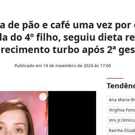
a de pão e café uma vez por
a do 4º filho, seguiu dieta r
ecimento turbo após 2ª ge
Publicado em 14 de novembro de 2024 às 17:00
Tendênc
Ana Maria B
Virgínia Fon
Vini Jr./Viníc
Rainha Elizab