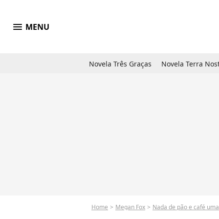
menu
MENU
Novela Três Graças
Novela Terra Nos
Home
Megan Fox
Nada de pão e café uma 