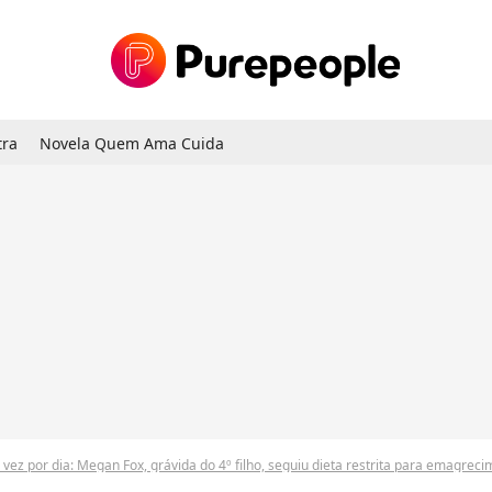
tra
Novela Quem Ama Cuida
vez por dia: Megan Fox, grávida do 4º filho, seguiu dieta restrita para emagrec