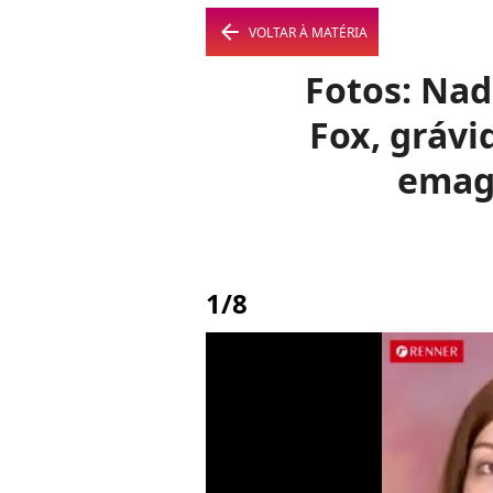
arrow_left
VOLTAR À MATÉRIA
Fotos: Nad
Fox, grávid
emagr
1/8