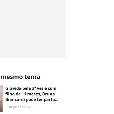
o mesmo tema
Grávida pela 3ª vez e com
filha de 11 meses, Bruna
Biancardi pode ter parto
normal após duas cesáreas?
16 de junho de 2026
Médicos explicam: 'O