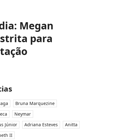
 dia: Megan
estrita para
stação
ias
raga
Bruna Marquezine
seca
Neymar
ius Júnior
Adriana Esteves
Anitta
eth II