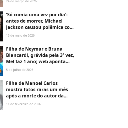
24 de março de 2026
impedida de voar: 'Preciso me
despedir'
'Só comia uma vez por dia':
antes de morrer, Michael
Jackson causou polêmica com
dieta super restrita; Rei do
15 de maio de 2026
Pop tinha ajuda para cortar
frango e lembrar de comer
Filha de Neymar e Bruna
Biancardi, grávida pela 3ª vez,
Mel faz 1 ano; web aponta
melhor presente em dia de
5 de julho de 2026
jogo decisivo do Brasil na
Copa 2026: 'Papai tem que...'
Filha de Manoel Carlos
mostra fotos raras um mês
após a morte do autor da
Globo e revela estado de
11 de fevereiro de 2026
saúde da mãe, viúva após 47
anos juntos: 'Muitos
imaginavam que ela iria
desmoronar'