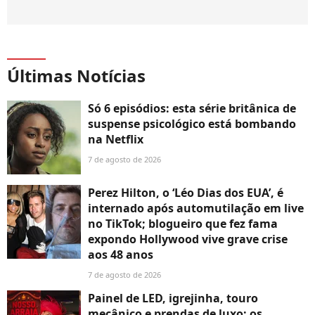
Últimas Notícias
Só 6 episódios: esta série britânica de
suspense psicológico está bombando
na Netflix
7 de agosto de 2026
Perez Hilton, o ‘Léo Dias dos EUA’, é
internado após automutilação em live
no TikTok; blogueiro que fez fama
expondo Hollywood vive grave crise
aos 48 anos
7 de agosto de 2026
Painel de LED, igrejinha, touro
mecânico e prendas de luxo: os