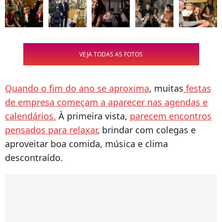
VEJA TODAS AS FOTOS
Quando o fim do ano se aproxima
, muitas
festas
de empresa começam a aparecer nas agendas e
calendários.
À primeira vista,
parecem encontros
pensados para relaxar
, brindar com colegas e
aproveitar boa comida, música e clima
descontraído.