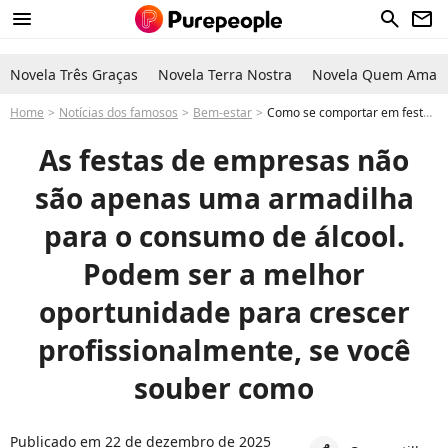
menu
search
newsletter
Novela Três Graças
Novela Terra Nostra
Novela Quem Ama C
Home
Notícias dos famosos
Bem-estar
Como se comportar em festas de confraternização de empresas do trabalho? Especialistas explicam
As festas de empresas não
são apenas uma armadilha
para o consumo de álcool.
Podem ser a melhor
oportunidade para crescer
profissionalmente, se você
souber como
Publicado em 22 de dezembro de 2025