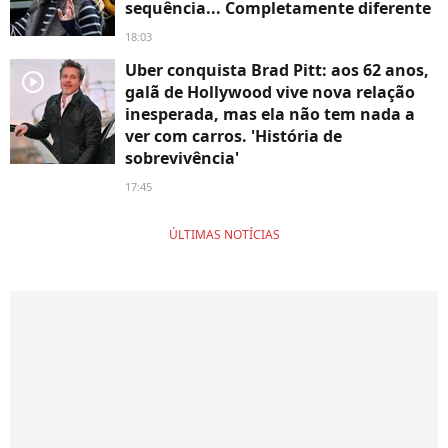
sequência... Completamente diferente
18:03
Uber conquista Brad Pitt: aos 62 anos,
player2
galã de Hollywood vive nova relação
inesperada, mas ela não tem nada a
ver com carros. 'História de
sobrevivência'
17:45
ÚLTIMAS NOTÍCIAS