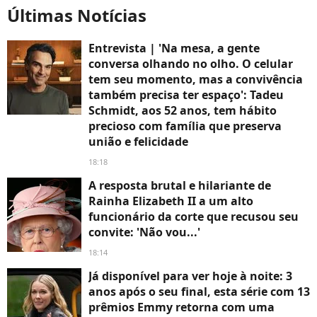
Últimas Notícias
Entrevista | 'Na mesa, a gente
conversa olhando no olho. O celular
tem seu momento, mas a convivência
também precisa ter espaço': Tadeu
Schmidt, aos 52 anos, tem hábito
precioso com família que preserva
união e felicidade
18:18
A resposta brutal e hilariante de
Rainha Elizabeth II a um alto
funcionário da corte que recusou seu
convite: 'Não vou...'
18:14
Já disponível para ver hoje à noite: 3
anos após o seu final, esta série com 13
prêmios Emmy retorna com uma