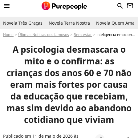
menu
search
newsletter
Novela Três Graças
Novela Terra Nostra
Novela Quem Ama C
Home
Últimas Notícias dos famosos
Bem-estar
inteligencia emocional o que é educação positiva a psicologia desmascara o mito e o confirma: as crianças dos anos 60 e 70 não eram mais fortes por causa da educação que recebiam, mas sim devido ao abandono cotidiano que viviam
A psicologia desmascara o
mito e o confirma: as
crianças dos anos 60 e 70 não
eram mais fortes por causa
da educação que recebiam,
mas sim devido ao abandono
cotidiano que viviam
Publicado em 11 de maio de 2026 às