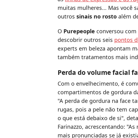
muitas mulheres... Mas você s
outros
sinais no rosto
além de
O
Purepeople
conversou com u
descobrir outros seis
pontos d
experts em beleza apontam ma
também tratamentos mais ind
Perda do volume facial f
Com o envelhecimento, é co
compartimentos de gordura da
"A perda de gordura na face 
rugas, pois a pele não tem ca
o que está debaixo de si", deta
Farinazzo, acrescentando: "As
mais pronunciadas se já exist