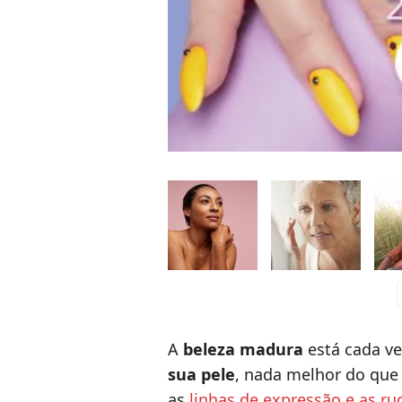
c
A
beleza madura
está cada ve
sua pele
, nada melhor do que
as
linhas de expressão e as 