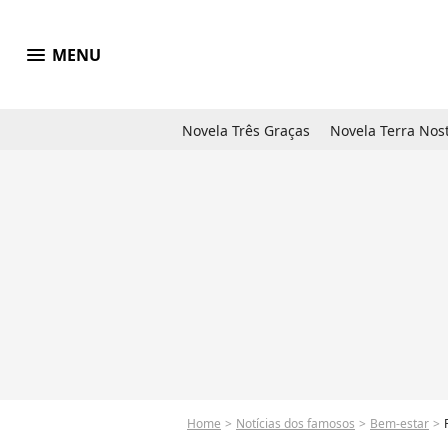
menu
MENU
Novela Três Graças
Novela Terra Nos
Home
Notícias dos famosos
Bem-estar