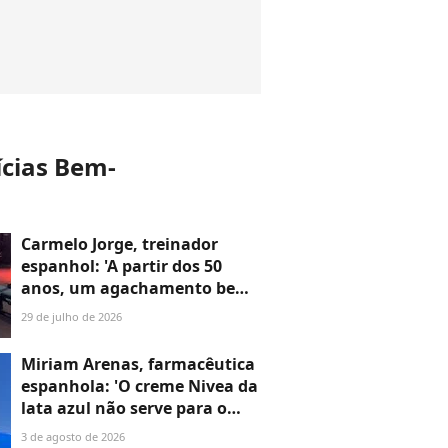
ícias Bem-
Carmelo Jorge, treinador
espanhol: 'A partir dos 50
anos, um agachamento bem
feito vale mais do que 10.000
29 de julho de 2026
passos sem controle'
Miriam Arenas, farmacêutica
espanhola: 'O creme Nivea da
lata azul não serve para o
rosto; é um creme
3 de agosto de 2026