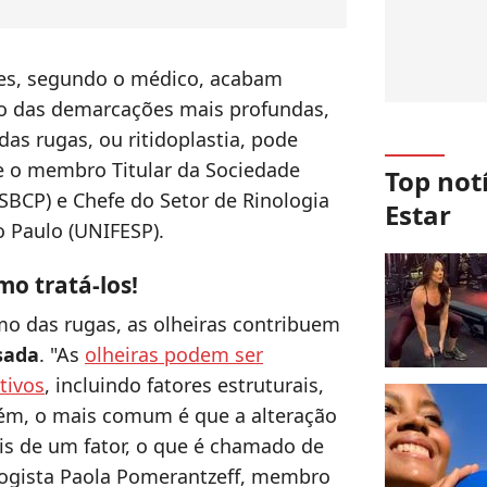
es, segundo o médico, acabam
so das demarcações mais profundas,
das rugas, ou ritidoplastia, pode
re o membro Titular da Sociedade
Top not
 (SBCP) e Chefe do Setor de Rinologia
Estar
o Paulo (UNIFESP).
mo tratá-los!
o das rugas, as olheiras contribuem
sada
. "As
olheiras podem ser
tivos
, incluindo fatores estruturais,
rém, o mais comum é que a alteração
is de um fator, o que é chamado de
ologista Paola Pomerantzeff, membro