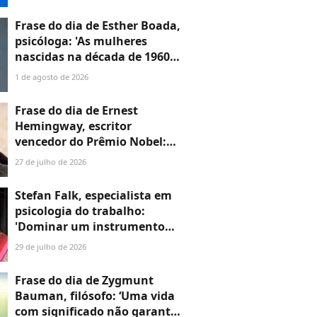
superdenso e muito oclusivo,
que não foi feito para tratar,
Frase do dia de Esther Boada,
mas sim para proteger'
psicóloga: 'As mulheres
nascidas na década de 1960
cresceram com a ideia de que
1 de agosto de 2026
precisavam dar conta de
tudo, porque era isso que a
Frase do dia de Ernest
sociedade exigia'
Hemingway, escritor
vencedor do Prêmio Nobel:
‘Leva-se dois anos para
27 de julho de 2026
aprender a falar e 60 para
aprender a ficar em silêncio’
Stefan Falk, especialista em
psicologia do trabalho:
'Dominar um instrumento
musical é a habilidade mais
29 de julho de 2026
poderosa para reestruturar o
cérebro e alcançar a
Frase do dia de Zygmunt
grandeza'
Bauman, filósofo: ‘Uma vida
com significado não garante