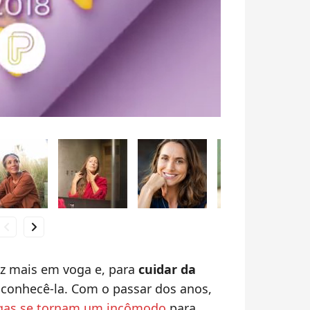
hevron_left
chevron_right
z mais em voga e, para
cuidar da
 conhecê-la. Com o passar dos anos,
rugas se tornam um incômodo
para