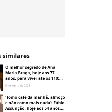
s similares
O melhor segredo de Ana
Maria Braga, hoje aos 77
anos, para viver até os 110:
'Para isso, eu preciso comer
5 de junho de 2026
direito, dormir direito e fazer
ginástica'
'Tomo café da manhã, almoço
e não como mais nada': Fábio
Assunção, hoje aos 54 anos,