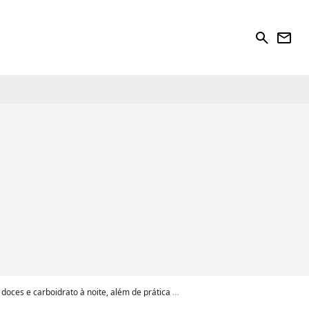
search
newsletter
rato à noite, além de prática inusitada. Detalhes!