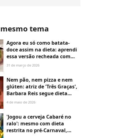
o mesmo tema
Agora eu só como batata-
doce assim na dieta: aprendi
essa versão recheada com
frango e requeijão light com
31 de março de 2026
o ator Júlio Rocha e até
minha mãe ficou viciada
Nem pão, nem pizza e nem
glúten: atriz de 'Três Graças',
Barbara Reis segue dieta
super restrita após
4 de maio de 2026
diagnóstico de doença sem
cura. 'Tento levar essa
'Jogou a cerveja Cabaré no
situação...'
ralo': mesmo com dieta
restrita no pré-Carnaval,
Virginia vira nova garota-