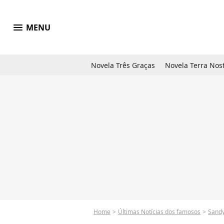
menu
MENU
Novela Três Graças
Novela Terra Nos
Home
Últimas Notícias dos famosos
Sand