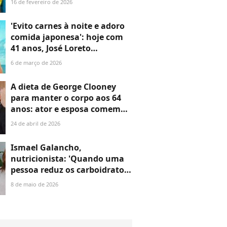
16 de fevereiro de 2026
propaganda de cerveja
famosa e web cita marca do
'Evito carnes à noite e adoro
ex-sogro, Leonardo
comida japonesa': hoje com
41 anos, José Loreto
radicalizou alimentação e
6 de março de 2026
adotou dieta para diabetes
após diagnóstico
A dieta de George Clooney
para manter o corpo aos 64
anos: ator e esposa comem
sopa de algas e ovo cozido,
24 de abril de 2026
mas não dispensam nhoque e
noite de pizzas
Ismael Galancho,
nutricionista: 'Quando uma
pessoa reduz os carboidratos
em sua dieta, perde peso e
8 de maio de 2026
volume rapidamente'