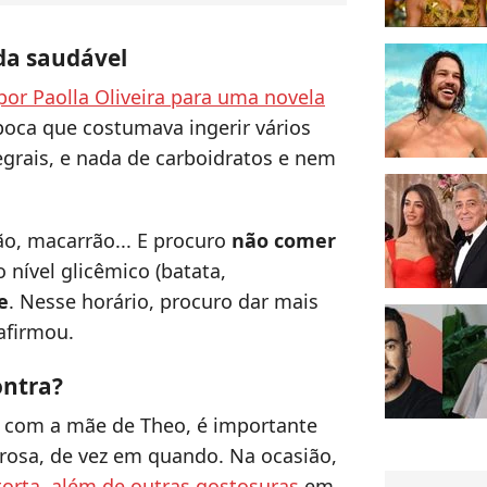
da saudável
por Paolla Oliveira para uma novela
poca que costumava ingerir vários
egrais, e nada de carboidratos e nem
pão, macarrão... E procuro
não comer
 nível glicêmico (batata,
e
. Nesse horário, procuro dar mais
 afirmou.
ontra?
do com a mãe de Theo, é importante
orosa, de vez em quando. Na ocasião,
orta, além de outras gostosuras
em