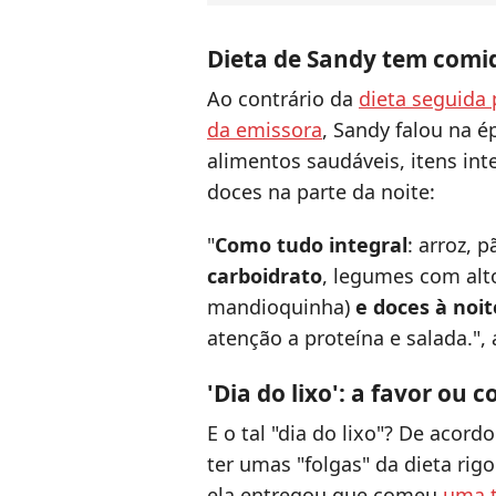
Dieta de Sandy tem comi
Ao contrário da
dieta seguida 
da emissora
, Sandy falou na é
alimentos saudáveis, itens int
doces na parte da noite:
"
Como tudo integral
: arroz, 
carboidrato
, legumes com alto
mandioquinha)
e doces à noit
atenção a proteína e salada.",
'Dia do lixo': a favor ou c
E o tal "dia do lixo"? De acor
ter umas "folgas" da dieta rig
ela entregou que comeu
uma t