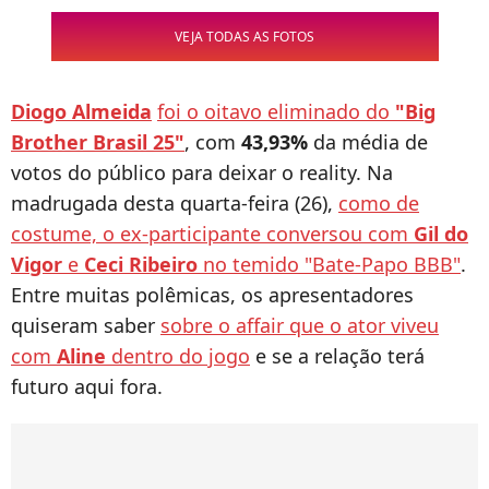
VEJA TODAS AS FOTOS
Diogo Almeida
foi o oitavo eliminado do
"Big
Brother Brasil 25"
, com
43,93%
da média de
votos do público para deixar o reality. Na
madrugada desta quarta-feira (26),
como de
costume, o ex-participante conversou com
Gil do
Vigor
e
Ceci Ribeiro
no temido "Bate-Papo BBB"
.
Entre muitas polêmicas, os apresentadores
quiseram saber
sobre o affair que o ator viveu
com
Aline
dentro do jogo
e se a relação terá
futuro aqui fora.