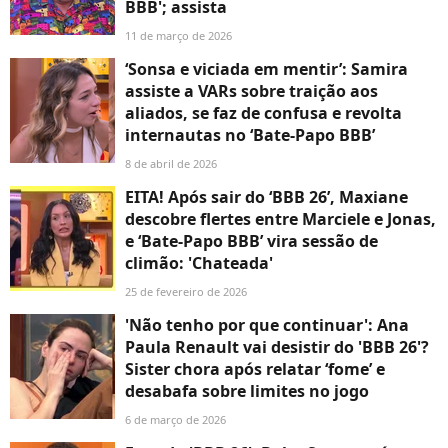
BBB'; assista
11 de março de 2026
‘Sonsa e viciada em mentir’: Samira
assiste a VARs sobre traição aos
aliados, se faz de confusa e revolta
internautas no ‘Bate-Papo BBB’
8 de abril de 2026
EITA! Após sair do ‘BBB 26’, Maxiane
descobre flertes entre Marciele e Jonas,
e ‘Bate-Papo BBB’ vira sessão de
climão: 'Chateada'
25 de fevereiro de 2026
'Não tenho por que continuar': Ana
Paula Renault vai desistir do 'BBB 26'?
Sister chora após relatar ‘fome’ e
desabafa sobre limites no jogo
6 de março de 2026