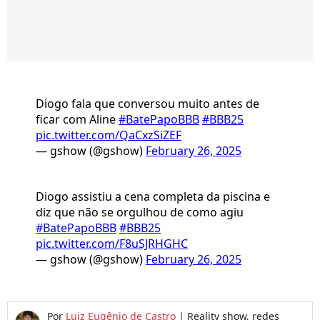
Diogo fala que conversou muito antes de
ficar com Aline
#BatePapoBBB
#BBB25
pic.twitter.com/QaCxzSiZEF
— gshow (@gshow)
February 26, 2025
Diogo assistiu a cena completa da piscina e
diz que não se orgulhou de como agiu
#BatePapoBBB
#BBB25
pic.twitter.com/F8uSJRHGHC
— gshow (@gshow)
February 26, 2025
Por
Luiz Eugênio de Castro
|
Reality show, redes