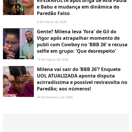
REVIRAVOLTA após briga de Ana Paula
e Babu e mudança em dinâmica do
Paredão Falso
3 de março de 2026
Gente? Milena leva 'fora' de Gil do
Vigor após atrapalhar momento de
publi com Cowboy no 'BBB 26' e recusa
selfie em grupo: 'Que desrespeito'
19 de março de 2026
Milena vai sair do ‘BBB 26’? Enquete
UOL ATUALIZADA aponta disputa
acirradíssima e possível reviravolta no
Paredão; aos números!
24 de fevereiro de 2026