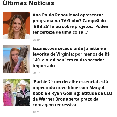
Últimas Notícias
Ana Paula Renault vai apresentar
programa na TV Globo? Campeã do
'BBB 26' falou sobre projetos: 'Podem
ter certeza de uma coisa...'
20:59
Essa escova secadora da Juliette é a
favorita de Virgínia: por menos de R$
140, ela 'dá pau' em muito secador
importado
20:07
'Barbie 2': um detalhe essencial está
impedindo novo filme com Margot
Robbie e Ryan Gosling; atitude de CEO
da Warner Bros aperta prazo da
contagem regressiva
20:02