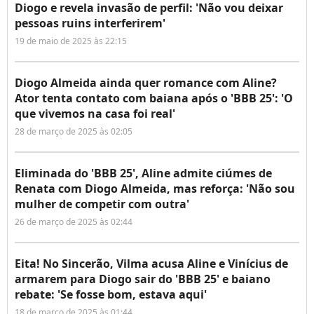
Diogo e revela invasão de perfil: 'Não vou deixar
pessoas ruins interferirem'
19 de maio de 2025 às 22:15
Diogo Almeida ainda quer romance com Aline?
Ator tenta contato com baiana após o 'BBB 25': 'O
que vivemos na casa foi real'
28 de março de 2025 às 02:05
Eliminada do 'BBB 25', Aline admite ciúmes de
Renata com Diogo Almeida, mas reforça: 'Não sou
mulher de competir com outra'
26 de março de 2025 às 02:44
Eita! No Sincerão, Vilma acusa Aline e Vinícius de
armarem para Diogo sair do 'BBB 25' e baiano
rebate: 'Se fosse bom, estava aqui'
18 de março de 2025 às 01:44