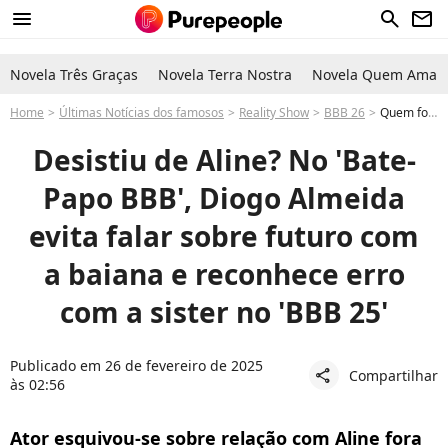
menu
search
newsletter
Novela Três Graças
Novela Terra Nostra
Novela Quem Ama C
Home
Últimas Notícias dos famosos
Reality Show
BBB 26
Quem foi eliminado do BBB 25? Diogo saiu e participou do Bate-Papo BBB com Gil e Ceci; ator negou futuro com Aline fora do jogo
Desistiu de Aline? No 'Bate-
Papo BBB', Diogo Almeida
evita falar sobre futuro com
a baiana e reconhece erro
com a sister no 'BBB 25'
Publicado em 26 de fevereiro de 2025
Compartilhar
share
às 02:56
Ator esquivou-se sobre relação com Aline fora