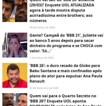
(29/03)? Enquete UOL ATUALIZADA
agora à tarde mostra disputa
acirradíssima entre brothers; aos
números
28 de março de 2026
Gente? Campeã do 'BBB 21', Juliette vai
ao banco 5 anos depois para sacar
dinheiro do programa e se CHOCA com
valor: 'Só...'
7 de março de 2026
'BBB 26': o duro recado da Globo para
Babu Santana e mais confinados após
plano do ator para expulsar Ana Paula
Renault
27 de fevereiro de 2026
Quem vai para o Quarto Secreto no
‘BBB 26’? Enquete UOL aponta