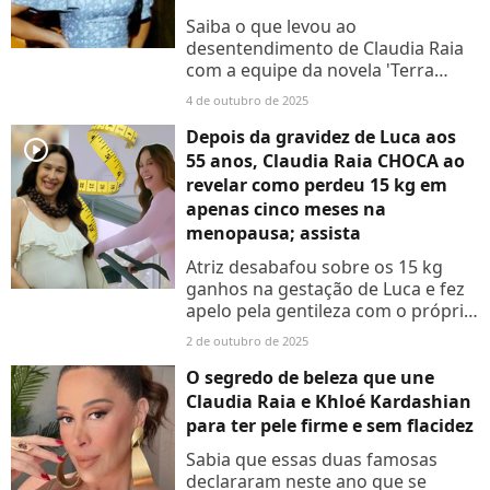
Saiba o que levou ao
desentendimento de Claudia Raia
com a equipe da novela 'Terra
Nostra'
4 de outubro de 2025
Depois da gravidez de Luca aos
player2
55 anos, Claudia Raia CHOCA ao
revelar como perdeu 15 kg em
apenas cinco meses na
menopausa; assista
Atriz desabafou sobre os 15 kg
ganhos na gestação de Luca e fez
apelo pela gentileza com o próprio
corpo na menopausa após
2 de outubro de 2025
puerpério
O segredo de beleza que une
Claudia Raia e Khloé Kardashian
para ter pele firme e sem flacidez
Sabia que essas duas famosas
declararam neste ano que se