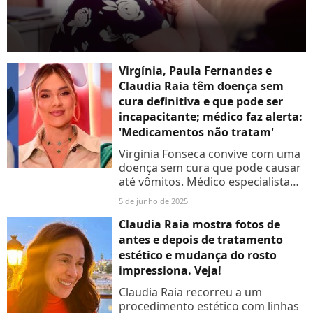
Virgínia, Paula Fernandes e
Claudia Raia têm doença sem
cura definitiva e que pode ser
incapacitante; médico faz alerta:
'Medicamentos não tratam'
Virginia Fonseca convive com uma
doença sem cura que pode causar
até vômitos. Médico especialista
recomenda evitar alimentos
5 de junho de 2025
estimulantes e alerta:
'Medicamentos não tratam'
Claudia Raia mostra fotos de
antes e depois de tratamento
estético e mudança do rosto
impressiona. Veja!
Claudia Raia recorreu a um
procedimento estético com linhas