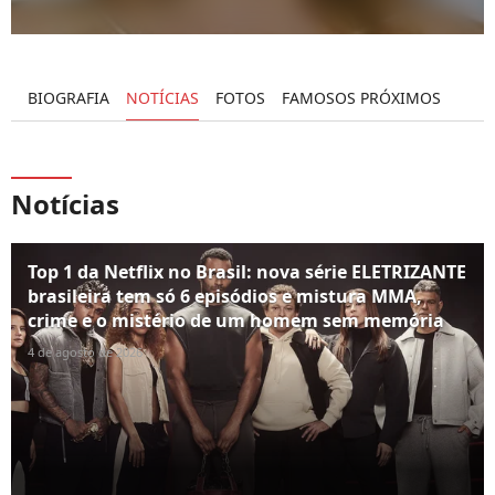
BIOGRAFIA
NOTÍCIAS
FOTOS
FAMOSOS PRÓXIMOS
Notícias
Top 1 da Netflix no Brasil: nova série ELETRIZANTE
brasileira tem só 6 episódios e mistura MMA,
crime e o mistério de um homem sem memória
4 de agosto de 2026