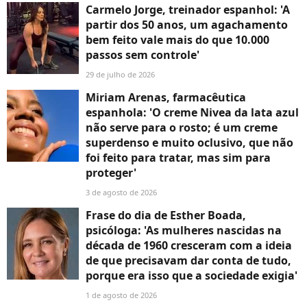
Carmelo Jorge, treinador espanhol: 'A
partir dos 50 anos, um agachamento
bem feito vale mais do que 10.000
passos sem controle'
29 de julho de 2026
Miriam Arenas, farmacêutica
espanhola: 'O creme Nivea da lata azul
não serve para o rosto; é um creme
superdenso e muito oclusivo, que não
foi feito para tratar, mas sim para
proteger'
3 de agosto de 2026
Frase do dia de Esther Boada,
psicóloga: 'As mulheres nascidas na
década de 1960 cresceram com a ideia
de que precisavam dar conta de tudo,
porque era isso que a sociedade exigia'
1 de agosto de 2026