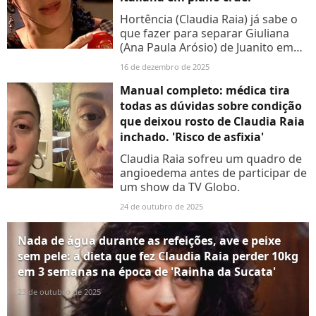
Hortência (Claudia Raia) já sabe o
que fazer para separar Giuliana
(Ana Paula Arósio) de Juanito em
'Terra Nostra'; aos detalhes
16 de dezembro de 2025
Manual completo: médica tira
todas as dúvidas sobre condição
que deixou rosto de Claudia Raia
inchado. 'Risco de asfixia'
Claudia Raia sofreu um quadro de
angioedema antes de participar de
um show da TV Globo.
24 de outubro de 2025
Nada de água durante as refeições, ave e peixe
sem pele: a dieta que fez Claudia Raia perder 10kg
em 3 semanas na época de 'Rainha da Sucata'
23 de outubro de 2025