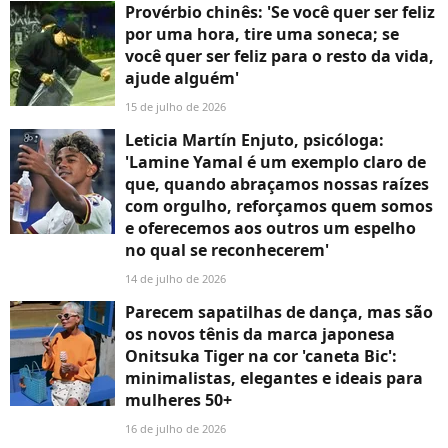
Provérbio chinês: 'Se você quer ser feliz
por uma hora, tire uma soneca; se
você quer ser feliz para o resto da vida,
ajude alguém'
15 de julho de 2026
Leticia Martín Enjuto, psicóloga:
'Lamine Yamal é um exemplo claro de
que, quando abraçamos nossas raízes
com orgulho, reforçamos quem somos
e oferecemos aos outros um espelho
no qual se reconhecerem'
14 de julho de 2026
Parecem sapatilhas de dança, mas são
os novos tênis da marca japonesa
Onitsuka Tiger na cor 'caneta Bic':
minimalistas, elegantes e ideais para
mulheres 50+
16 de julho de 2026