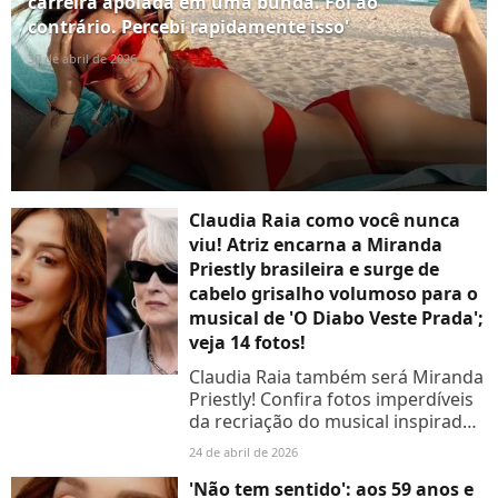
carreira apoiada em uma bunda. Foi ao
contrário. Percebi rapidamente isso'
30 de abril de 2026
Claudia Raia como você nunca
viu! Atriz encarna a Miranda
Priestly brasileira e surge de
cabelo grisalho volumoso para o
musical de 'O Diabo Veste Prada';
veja 14 fotos!
Claudia Raia também será Miranda
Priestly! Confira fotos imperdíveis
da recriação do musical inspirado
em 'O Diabo Veste Prada'
24 de abril de 2026
'Não tem sentido': aos 59 anos e