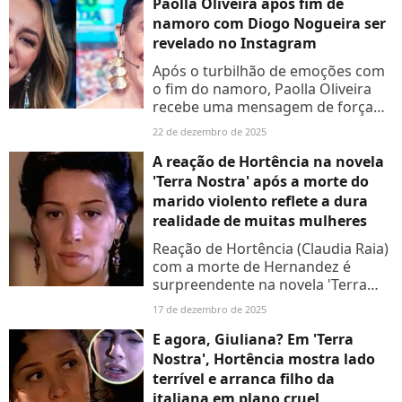
Paolla Oliveira após fim de
namoro com Diogo Nogueira ser
revelado no Instagram
Após o turbilhão de emoções com
o fim do namoro, Paolla Oliveira
recebe uma mensagem de força
inesperada. Claudia Raia, sua 'mãe'
22 de dezembro de 2025
em novela da Globo, envia um
recado carinhoso em meio...
A reação de Hortência na novela
'Terra Nostra' após a morte do
marido violento reflete a dura
realidade de muitas mulheres
Reação de Hortência (Claudia Raia)
com a morte de Hernandez é
surpreendente na novela 'Terra
Nostra'
17 de dezembro de 2025
E agora, Giuliana? Em 'Terra
Nostra', Hortência mostra lado
terrível e arranca filho da
italiana em plano cruel