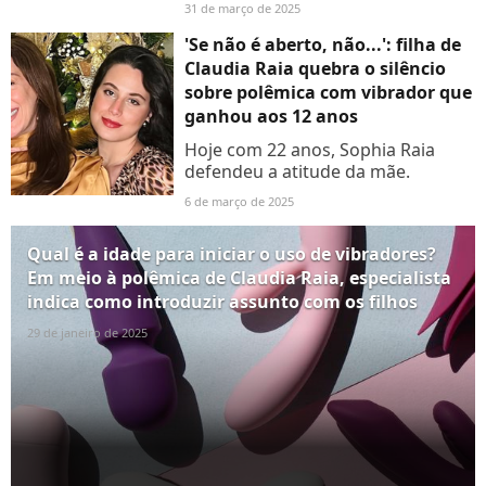
31 de março de 2025
'Se não é aberto, não...': filha de
Claudia Raia quebra o silêncio
sobre polêmica com vibrador que
ganhou aos 12 anos
Hoje com 22 anos, Sophia Raia
defendeu a atitude da mãe.
6 de março de 2025
Qual é a idade para iniciar o uso de vibradores?
Em meio à polêmica de Claudia Raia, especialista
indica como introduzir assunto com os filhos
29 de janeiro de 2025