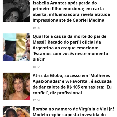
Isabella Arantes após perda do
primeiro filho emociona; em carta
aberta, influenciadora revela atitude
impressionante de Gabriel Medina
19:46
Qual foi a causa da morte do pai de
Messi? Recado do perfil oficial da
Argentina ao craque emociona:
'Estamos com vocês neste momento
difícil'
18:52
Atriz da Globo, sucesso em 'Mulheres
Apaixonadas' e 'A Favorita', é acusada
de dar calote de R$ 105 em taxista: 'Eu
confiei', diz profissional
17:54
Bomba no namoro de Virgínia e Vini Jr.!
Modelo expõe suposta investida do