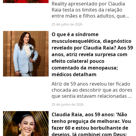
Reality apresentado por Claudia
Raia testa os limites da relação
entre mães e filhos adultos, que
são observados secretamente
25 de julho de 2026
enquanto suas escolhas valem
dinheiro
O que é a síndrome
musculoesquelética, diagnóstico
revelado por Claudia Raia? Aos 59
anos, atriz revela surpresa com
efeito colateral pouco
comentado da menopausa;
médicos detalham
Atriz de 59 anos revelou ter ficado
chocada ao descobrir que as dores
que sentia estavam relacionadas à
menopausa
25 de junho de 2026
Claudia Raia, aos 59 anos: 'Não
tenho preguiça de melhorar. Vou
fazer 60 e estou borbulhante de
desejos. Já combinei com Deus: