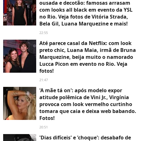
ousada e decotão: famosas arrasam
com looks all black em evento da YSL
no Rio. Veja fotos de Vitória Strada,
Bela Gil, Luana Marquezine e mais!
22:55
Até parece casal da Netflix: com look
preto chic, Luana Maia, irmã de Bruna
Marquezine, beija muito o namorado
Lucca Picon em evento no Rio. Veja
fotos!
21:47
'A mãe tá on': após modelo expor
atitude polêmica de Vini Jr., Virgínia
provoca com look vermelho curtinho
tomara que caia e deixa web babando.
Fotos!
20:51
'Dias difíceis' e 'choque': desabafo de