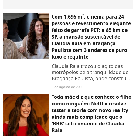
Com 1.696 m², cinema para 24
pessoas e revestimento elegante
feito de garrafa PET: a 85 km de
SP, a mansão sustentável de
Claudia Raia em Bragança
Paulista tem 3 andares de puro
luxo e requinte
Claudia Raia trocou o agito das
metrópoles pela tranquilidade de
Bragança Paulista, onde construiu
uma mansão de tirar o fôlego.
3 de agosto de 2026
Com vista de tirar o fôlego, essa
propriedade une luxo,...
Toda mãe diz que conhece o filho
como ninguém: Netflix resolve
testar a teoria com novo reality
ainda mais complicado que o
'BBB' sob comando de Claudia
Raia