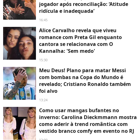
jogador após reconciliação: ‘Atitude
ridícula e inadequada’
16:45
Alice Carvalho revela que viveu
romance com Preta Gil enquanto
cantora se relacionava com O
Kannalha: 'Sem medo'
15:30
Meu Deus! Plano para matar Messi
com bombas na Copa do Mundo é
revelado; Cristiano Ronaldo também
foi alvo
13:24
Como usar mangas bufantes no
inverno: Carolina Dieckmmann mostra
como aderir à trend romântica com
vestido branco comfy em evento no RJ
12:00