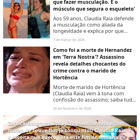
que fazer musculação. É o
músculo que segura o esqueleto’
Aos 59 anos, Claudia Raia defende
a musculação como aliada da
longevidade e explica por que
fortalecer os músculos é essencial
7 de março de 2026
para manter saúde, postura e
qualidade de vida após os...
Como foi a morte de Hernandez
em 'Terra Nostra'? Assassino
revela detalhes chocantes do
crime contra o marido de
Hortência
Morte de marido de Hortência
(Claudia Raia) vem à tona com
confissão do assassino; saiba tudo
em detalhes
26 de fevereiro de 2026
Zero carboidrato! Essa pizza sem farinha e com
massa de couve-flor já conquistou Claudia Raia; é
a receita que quero para este fim de semana de