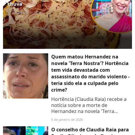
chuva
23 de janeiro de 2026
Quem matou Hernandez na
novela 'Terra Nostra'? Hortência
tem vida devastada com
assassinato do marido violento -
teria sido ela a culpada pelo
crime?
Hortência (Claudia Raia) recebe a
notícia sobre a morte de
Hernandez na novela 'Terra
Nostra'; saiba quem matou o
5 de janeiro de 2026
espanhol
O conselho de Claudia Raia para