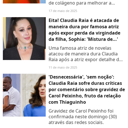
de colágeno para melhorar a
qualidade da pele do rosto. O
17 de maio de 2025
resultado surpreendeu, mas o
comentário do marido da atriz
Eita! Claudia Raia é atacada de
desagradou...
maneira dura por famosa atriz
após expor perda da virgindade
da filha, Sophia: 'Mistura de...'
Uma famosa atriz de novelas
atacou de maneira dura Claudia
Raia após a atriz expor detalhe da
perda da virgindade da filha,
11 de maio de 2025
Sophia Raia
'Desnecessária', 'sem noção':
Claudia Raia sofre duras críticas
por comentário sobre gravidez de
Carol Peixinho, fruto da relação
com Thiaguinho
Gravidez de Carol Peixinho foi
confirmada neste domingo (30)
através das redes sociais.