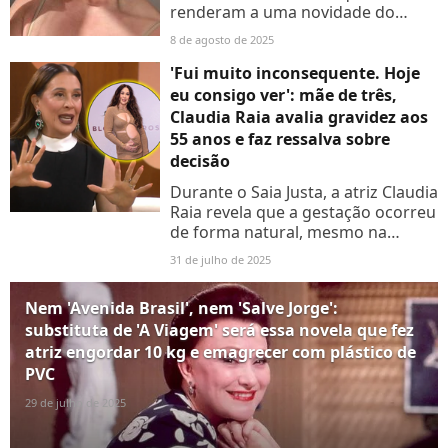
renderam a uma novidade do
mundo da estética? Cláudia Raia e
8 de agosto de 2025
Khloé Kardashian publicaram nas
redes sociais que passaram por...
'Fui muito inconsequente. Hoje
eu consigo ver': mãe de três,
Claudia Raia avalia gravidez aos
55 anos e faz ressalva sobre
decisão
Durante o Saia Justa, a atriz Claudia
Raia revela que a gestação ocorreu
de forma natural, mesmo na
menopausa; saiba como
31 de julho de 2025
Nem 'Avenida Brasil', nem 'Salve Jorge':
substituta de 'A Viagem' será essa novela que fez
atriz engordar 10 kg e emagrecer com plástico de
PVC
29 de julho de 2025