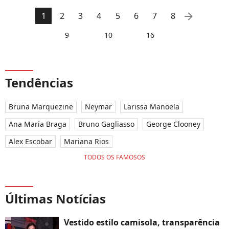
arrow_right
1
2
3
4
5
6
7
8
9
10
16
Tendências
Bruna Marquezine
Neymar
Larissa Manoela
Ana Maria Braga
Bruno Gagliasso
George Clooney
Alex Escobar
Mariana Rios
TODOS OS FAMOSOS
Últimas Notícias
Vestido estilo camisola, transparência