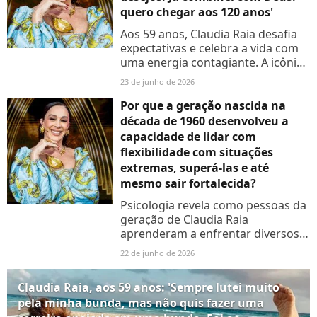
quero chegar aos 120 anos'
Aos 59 anos, Claudia Raia desafia
expectativas e celebra a vida com
uma energia contagiante. A icônica
atriz, que se prepara para a
23 de junho de 2026
chegada dos 60, revela que a idade
é apenas um número...
Por que a geração nascida na
década de 1960 desenvolveu a
capacidade de lidar com
flexibilidade com situações
extremas, superá-las e até
mesmo sair fortalecida?
Psicologia revela como pessoas da
geração de Claudia Raia
aprenderam a enfrentar diversos
problemas; análise aponta reflexo
22 de junho de 2026
da infância
Claudia Raia, aos 59 anos: 'Sempre lutei muito
pela minha bunda, mas não quis fazer uma