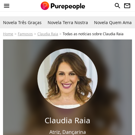
menu
search
newsletter
Novela Três Graças
Novela Terra Nostra
Novela Quem Ama C
Home
Famosos
Claudia Raia
Todas as notícias sobre Claudia Raia
Claudia Raia
Atriz, Dançarina