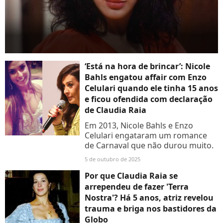
‘Está na hora de brincar’: Nicole
Bahls engatou affair com Enzo
Celulari quando ele tinha 15 anos
e ficou ofendida com declaração
de Claudia Raia
Em 2013, Nicole Bahls e Enzo
Celulari engataram um romance
de Carnaval que não durou muito.
5 de outubro de 2025
Por que Claudia Raia se
arrependeu de fazer 'Terra
Nostra'? Há 5 anos, atriz revelou
trauma e briga nos bastidores da
Globo