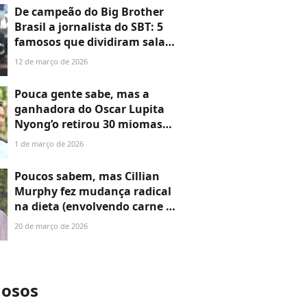
De campeão do Big Brother
Brasil a jornalista do SBT: 5
famosos que dividiram sala
de aula com Wagner Moura e
12 de março de 2026
poucos sabem
Pouca gente sabe, mas a
ganhadora do Oscar Lupita
Nyong’o retirou 30 miomas
em uma única cirurgia;
1 de março de 2026
condição afeta milhões de
mulheres
Poucos sabem, mas Cillian
Murphy fez mudança radical
na dieta (envolvendo carne de
veado) para 'Peaky Blinders':
20 de março de 2026
'Estavam preocupados que eu
não...'
mosos