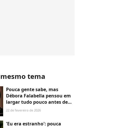
o mesmo tema
Pouca gente sabe, mas
Débora Falabella pensou em
largar tudo pouco antes de
viver Nina em ‘Avenida Brasil’:
22 de fevereiro de 2026
‘Questionei minha carreira’
'Eu era estranho': pouca