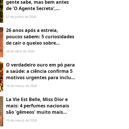
gente sabe, mas bem antes
de 'O Agente Secreto',
indicado ao Oscar, Wagner
27 de junho de 2026
Moura ganhou apelido
inusitado na época da escola
26 anos após a estreia,
poucos sabem: 5 curiosidades
de cair o queixo sobre
bastidores de 'Terra Nostra'
24 de abril de 2026
que fazem da novela
marcante até hoje
O verdadeiro ouro em pó para
a saúde: a ciência confirma 5
motivos urgentes para incluir
fibras na dieta e blindar o
16 de março de 2026
corpo contra o câncer
La Vie Est Belle, Miss Dior e
mais: 4 perfumes nacionais
são 'gêmeos' muito mais
baratos de importados caros
10 de março de 2026
e pouca gente sabe disso