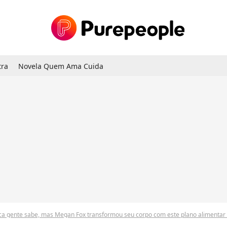
tra
Novela Quem Ama Cuida
uca gente sabe, mas Megan Fox transformou seu corpo com este plano alimentar 