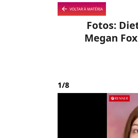
arrow_left
VOLTAR À MATÉRIA
Fotos: Die
Megan Fox 
1/8