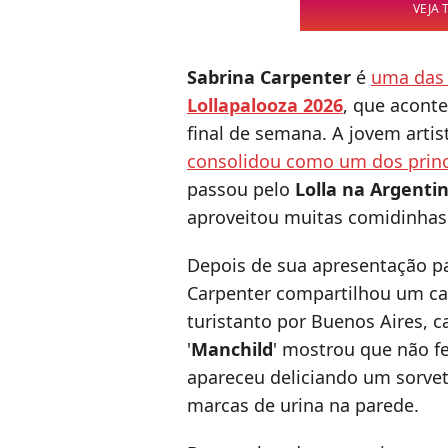
VEJA 
Sabrina Carpenter
é
uma das 
Lollapalooza 2026
, que aconte
final de semana. A jovem arti
consolidou como um dos prin
passou pelo
Lolla na Argenti
aproveitou muitas comidinhas
Depois de sua apresentação pa
Carpenter compartilhou um car
turistanto por Buenos Aires, ca
'
Manchild
' mostrou que não fe
apareceu deliciando um sorv
marcas de urina na parede.