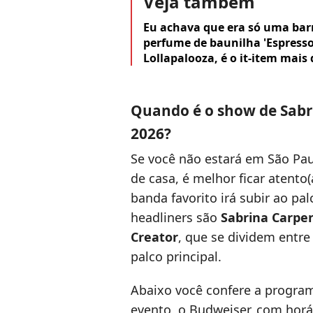
Veja também
Eu achava que era só uma bar
perfume de baunilha 'Espresso
Lollapalooza, é o it-item mais
Quando é o show de Sabr
2026?
Se você não estará em São Paul
de casa, é melhor ficar atento(
banda favorito irá subir ao pa
headliners são
Sabrina Carpe
Creator
, que se dividem entre
palco principal.
Abaixo você confere a program
evento, o Budweiser, com horár