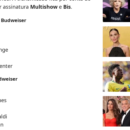
r assinatura
Multishow
e
Bis
.
o Budweiser
ange
enter
udweiser
nes
ldi
an