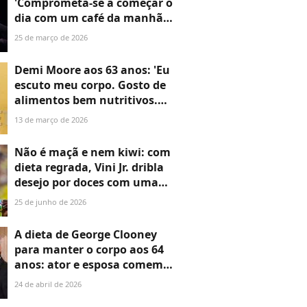
'Comprometa-se a começar o
dia com um café da manhã
nutritivo. As pessoas que
25 de março de 2026
fazem isso tendem a perder
peso'
Demi Moore aos 63 anos: 'Eu
escuto meu corpo. Gosto de
alimentos bem nutritivos.
Não como carne. Como ovos'
13 de março de 2026
Não é maçã e nem kiwi: com
dieta regrada, Vini Jr. dribla
desejo por doces com uma
fruta baixa em calorias; ela
25 de junho de 2026
melhora digestão, tem ação
anti-inflamatória e protege o
A dieta de George Clooney
coração
para manter o corpo aos 64
anos: ator e esposa comem
sopa de algas e ovo cozido,
24 de abril de 2026
mas não dispensam nhoque e