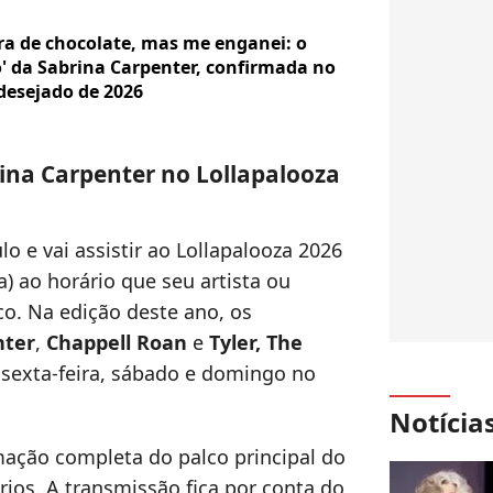
ra de chocolate, mas me enganei: o
' da Sabrina Carpenter, confirmada no
 desejado de 2026
ina Carpenter no Lollapalooza
o e vai assistir ao Lollapalooza 2026
a) ao horário que seu artista ou
lco. Na edição deste ano, os
nter
,
Chappell Roan
e
Tyler, The
 sexta-feira, sábado e domingo no
Notícia
ação completa do palco principal do
ios. A transmissão fica por conta do