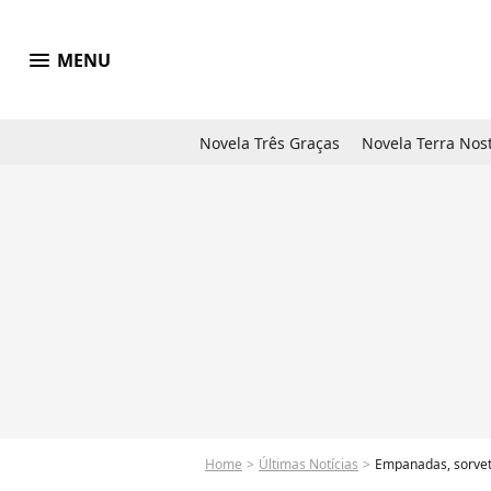
menu
MENU
Novela Três Graças
Novela Terra Nos
Home
Últimas Notícias
Empanadas, sorvete e erv