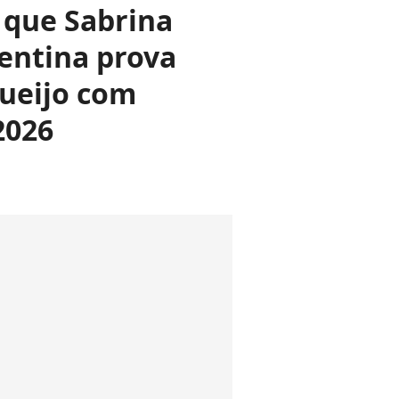
 que Sabrina
entina prova
queijo com
2026