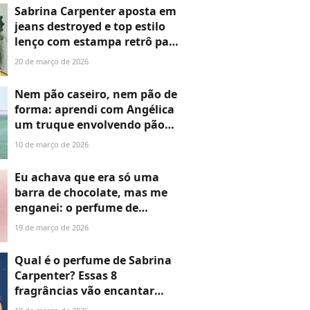
Sabrina Carpenter aposta em
jeans destroyed e top estilo
lenço com estampa retrô para
jantar na véspera de show no
20 de março de 2026
Lollapalooza 2026. Fotos!
Nem pão caseiro, nem pão de
forma: aprendi com Angélica
um truque envolvendo pão
sem glúten no café da manhã
10 de março de 2026
que salvou minha dieta
Eu achava que era só uma
barra de chocolate, mas me
enganei: o perfume de
baunilha 'Espresso' da
19 de março de 2026
Sabrina Carpenter,
confirmada no Lollapalooza,
Qual é o perfume de Sabrina
é o it-item mais desejado de
Carpenter? Essas 8
2026
fragrâncias vão encantar
toda mulher fã de notas