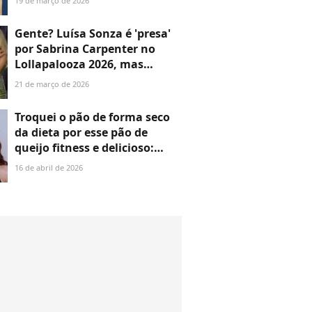
19 de março de 2026
gourmand e são assinadas
pela atração do Lollapalooza
Gente? Luísa Sonza é 'presa'
2026
por Sabrina Carpenter no
Lollapalooza 2026, mas
reação de fã sincerona rouba
21 de março de 2026
TODA a cena: 'Representou'
Troquei o pão de forma seco
da dieta por esse pão de
queijo fitness e delicioso:
receita leva tapioca, chia e
16 de abril de 2026
virou a queridinha de Anitta