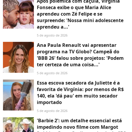
Após polêmica com caçula, Virgínia
Fonseca exibe o que Maria Alice
aprendeu com Zé Felipe e se
surpreende: 'Nossa mini adolescente
aprendeu a...'
5 de agosto de 2026
Ana Paula Renault vai apresentar
programa na TV Globo? Campeã do
'BBB 26' falou sobre projetos: 'Podem
ter certeza de uma coisa...'
5 de agosto de 2026
Essa escova secadora da Juliette é a
favorita de Virgínia: por menos de R$
140, ela 'dá pau' em muito secador
importado
5 de agosto de 2026
'Barbie 2': um detalhe essencial está
impedindo novo filme com Margot