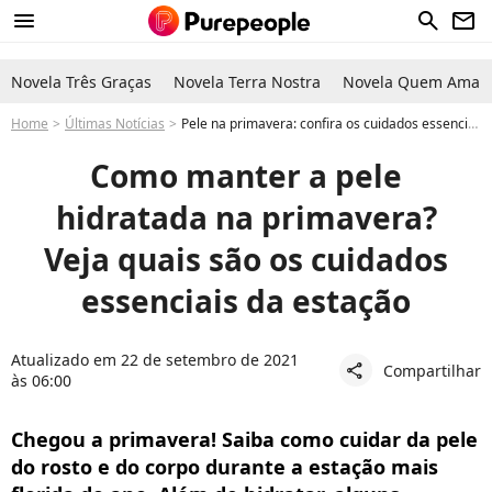
menu
search
newsletter
Novela Três Graças
Novela Terra Nostra
Novela Quem Ama C
Home
Últimas Notícias
Pele na primavera: confira os cuidados essenciais na estação
Como manter a pele
hidratada na primavera?
Veja quais são os cuidados
essenciais da estação
Atualizado em 22 de setembro de 2021
Compartilhar
share
às 06:00
Chegou a primavera! Saiba como cuidar da pele
do rosto e do corpo durante a estação mais