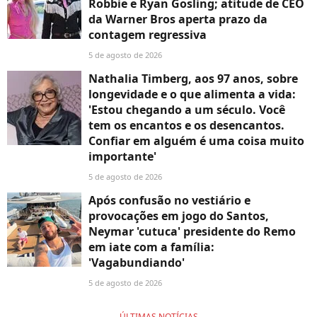
Robbie e Ryan Gosling; atitude de CEO
da Warner Bros aperta prazo da
contagem regressiva
5 de agosto de 2026
Nathalia Timberg, aos 97 anos, sobre
longevidade e o que alimenta a vida:
'Estou chegando a um século. Você
tem os encantos e os desencantos.
Confiar em alguém é uma coisa muito
importante'
5 de agosto de 2026
Após confusão no vestiário e
provocações em jogo do Santos,
Neymar 'cutuca' presidente do Remo
em iate com a família:
'Vagabundiando'
5 de agosto de 2026
ÚLTIMAS NOTÍCIAS