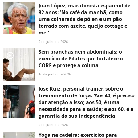
Juan López, maratonista espanhol de
82 anos: 'No café da manhã, como
uma colherada de pólen e um pão
torrado com azeite, queijo cottage e
mel'
9 de julho de 2026
Sem pranchas nem abdominais: o
player2
exercício de Pilates que fortalece o
CORE e protege a coluna
16 de junho de 2026
José Ruiz, personal trainer, sobre o
treinamento de força: 'Aos 40, é preciso
dar atenção a isso; aos 50, é uma
necessidade para a saúde; e aos 60, é a
garantia da sua independência'
9 de julho de 2026
Yoga na cadeira: exercícios para