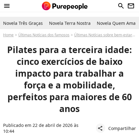
menu
search
newsletter
Novela Três Graças
Novela Terra Nostra
Novela Quem Ama C
Home
Últimas Notícias dos famosos
Últimas Notícias sobre bem-estar-
Pilates para a terceira idade:
cinco exercícios de baixo
impacto para trabalhar a
força e a mobilidade,
perfeitos para maiores de 60
anos
Publicado em 22 de abril de 2026 às
Compartilhar
share
10:44