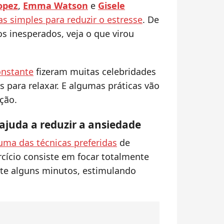
opez
,
Emma Watson
e
Gisele
as simples para reduzir o estresse
. De
tos inesperados, veja o que virou
onstante
fizeram muitas celebridades
 para relaxar. E algumas práticas vão
ção.
 ajuda a reduzir a ansiedade
uma das técnicas preferidas
de
rcício consiste em focar totalmente
nte alguns minutos, estimulando