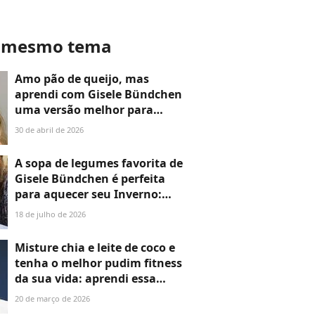
o mesmo tema
Amo pão de queijo, mas
aprendi com Gisele Bündchen
uma versão melhor para
minha dieta: ela leva tapioca
30 de abril de 2026
e pode ser congelada para a
semana toda
A sopa de legumes favorita de
Gisele Bündchen é perfeita
para aquecer seu Inverno:
com brócolis, cenoura e
18 de julho de 2026
batata, essa receita tem
menos de 200 calorias e ajuda
Misture chia e leite de coco e
no controle do peso
tenha o melhor pudim fitness
da sua vida: aprendi essa
receita com Gisele Bündchen
20 de março de 2026
e agora só faço assim na