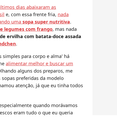
ltimos dias abaixaram as
il
e, com essa frente fria,
nada
mando uma
sopa super nutritiva
.
de legumes com frango
, mas nada
de ervilha com batata-doce assada
ündchen
.
as simples para corpo e alma' há
 me
alimentar melhor e buscar um
Olhando alguns dos preparos, me
 sopas preferidas da modelo
chamou atenção, já que eu tinha todos
, especialmente quando morávamos
escos eram tudo o que eu queria