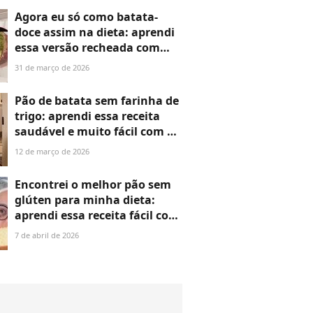
dieta
Agora eu só como batata-
doce assim na dieta: aprendi
essa versão recheada com
frango e requeijão light com
31 de março de 2026
o ator Júlio Rocha e até
minha mãe ficou viciada
Pão de batata sem farinha de
trigo: aprendi essa receita
saudável e muito fácil com a
Eliana e agora não saio mais
12 de março de 2026
da dieta no meu café da tarde
Encontrei o melhor pão sem
glúten para minha dieta:
aprendi essa receita fácil com
uma campeã do 'MasterChef'
7 de abril de 2026
e nunca mais me senti
inchado após o café