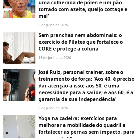
uma colherada de pólen e um pão
torrado com azeite, queijo cottage e
mel'
9 de julho de 2026
Sem pranchas nem abdominais: o
player2
exercício de Pilates que fortalece o
CORE e protege a coluna
16 de junho de 2026
José Ruiz, personal trainer, sobre o
treinamento de força: 'Aos 40, é preciso
dar atenção a isso; aos 50, é uma
necessidade para a saúde; e aos 60, é a
garantia da sua independência'
9 de julho de 2026
Yoga na cadeira: exercícios para
melhorar a mobilidade do quadril e
fortalecer as pernas sem impacto, para