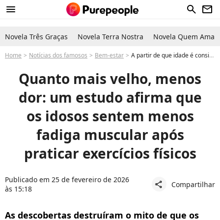
menu
search
newsletter
Novela Três Graças
Novela Terra Nostra
Novela Quem Ama C
Home
Notícias dos famosos
Bem-estar
A partir de que idade é considerado idoso? Estudo importante sobre exercício físico mostra que quanto mais velho, menor a dor no corpo e a fadiga muscular após atividade
Quanto mais velho, menos
dor: um estudo afirma que
os idosos sentem menos
fadiga muscular após
praticar exercícios físicos
Publicado em 25 de fevereiro de 2026
Compartilhar
share
às 15:18
As descobertas destruíram o mito de que os