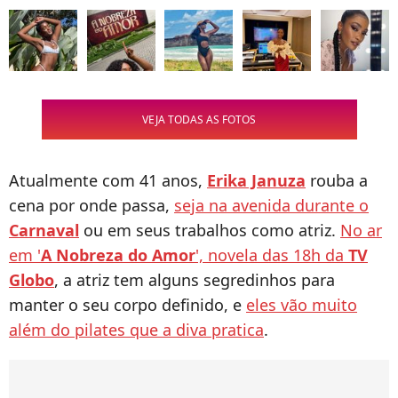
VEJA TODAS AS FOTOS
Atualmente com 41 anos,
Erika Januza
rouba a
cena por onde passa,
seja na avenida durante o
Carnaval
ou em seus trabalhos como atriz.
No ar
em '
A Nobreza do Amor
', novela das 18h da
TV
Globo
, a atriz tem alguns segredinhos para
manter o seu corpo definido, e
eles vão muito
além do pilates que a diva pratica
.