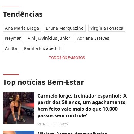
Tendências
Ana Maria Braga
Bruna Marquezine
Virgínia Fonseca
Neymar
Vini Jr./Vinícius Júnior
Adriana Esteves
Anitta
Rainha Elizabeth II
TODOS OS FAMOSOS
Top notícias Bem-Estar
Carmelo Jorge, treinador espanhol: 'A
partir dos 50 anos, um agachamento
bem feito vale mais do que 10.000
passos sem controle'
29 de julho de 2026
Miriam Arenas, farmacêutica