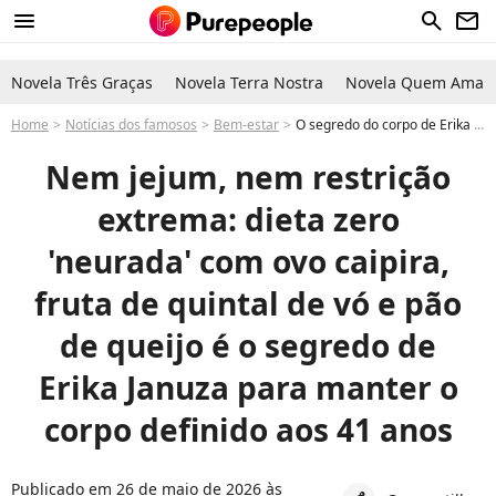
menu
search
newsletter
Novela Três Graças
Novela Terra Nostra
Novela Quem Ama C
Home
Notícias dos famosos
Bem-estar
O segredo do corpo de Erika Januza aos 41 anos: atriz de 'A Nobreza do Amor' segue dieta com ovo caipira, fruta de quintal de vó e pão de queijo
Nem jejum, nem restrição
extrema: dieta zero
'neurada' com ovo caipira,
fruta de quintal de vó e pão
de queijo é o segredo de
Erika Januza para manter o
corpo definido aos 41 anos
Publicado em 26 de maio de 2026 às