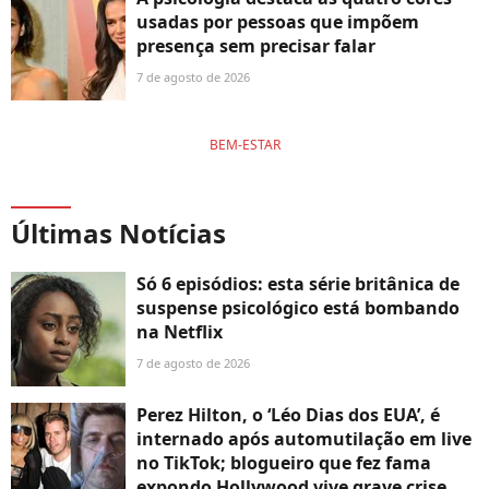
usadas por pessoas que impõem
presença sem precisar falar
7 de agosto de 2026
BEM-ESTAR
Últimas Notícias
Só 6 episódios: esta série britânica de
suspense psicológico está bombando
na Netflix
7 de agosto de 2026
Perez Hilton, o ‘Léo Dias dos EUA’, é
internado após automutilação em live
no TikTok; blogueiro que fez fama
expondo Hollywood vive grave crise