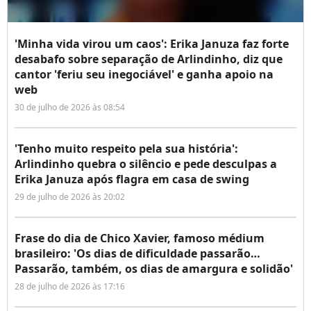
'Minha vida virou um caos': Erika Januza faz forte
desabafo sobre separação de Arlindinho, diz que
cantor 'feriu seu inegociável' e ganha apoio na
web
30 de julho de 2026 às 08:54
'Tenho muito respeito pela sua história':
Arlindinho quebra o silêncio e pede desculpas a
Erika Januza após flagra em casa de swing
29 de julho de 2026 às 20:02
Frase do dia de Chico Xavier, famoso médium
brasileiro: 'Os dias de dificuldade passarão…
Passarão, também, os dias de amargura e solidão'
28 de julho de 2026 às 17:16